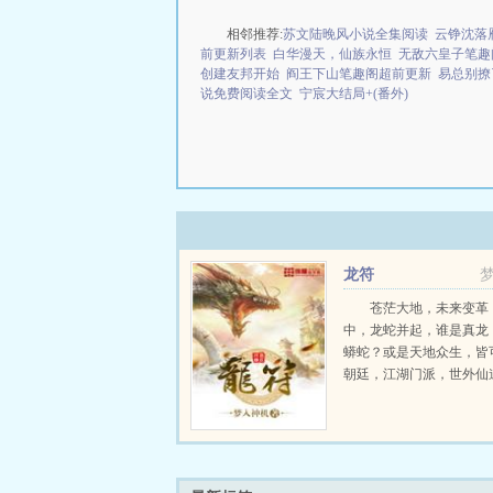
相邻推荐:
苏文陆晚风小说全集阅读
云铮沈落雁
前更新列表
白华漫天，仙族永恒
无敌六皇子笔趣
创建友邦开始
阎王下山笔趣阁超前更新
易总别撩
说免费阅读全文
宁宸大结局+(番外)
龙符
苍茫大地，未来变革
中，龙蛇并起，谁是真龙
蟒蛇？或是天地众生，皆
朝廷，江湖门派，世外仙
世家，蛮族，魔神，妖族
道，千百势力，相互纠缠
会。...