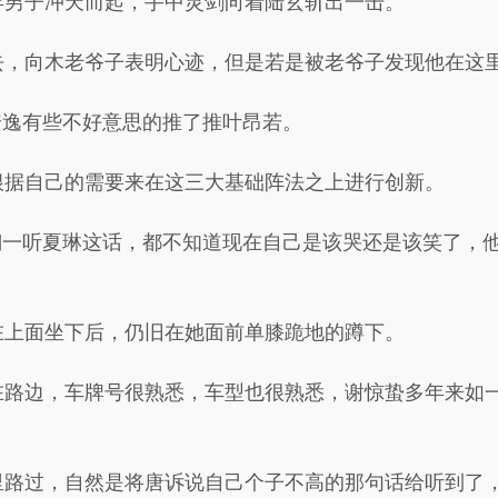
年男子冲天而起，手中灵剑向着陆玄斩出一击。
去，向木老爷子表明心迹，但是若是被老爷子发现他在这
安逸有些不好意思的推了推叶昂若。
根据自己的需要来在这三大基础阵法之上进行创新。
翔一听夏琳这话，都不知道现在自己是该哭还是该笑了，
在上面坐下后，仍旧在她面前单膝跪地的蹲下。
在路边，车牌号很熟悉，车型也很熟悉，谢惊蛰多年来如
里路过，自然是将唐诉说自己个子不高的那句话给听到了