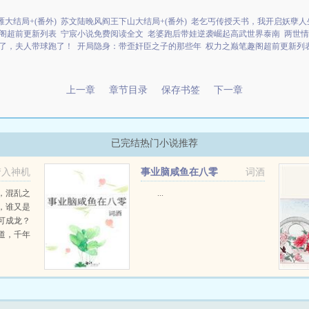
大结局+(番外)
苏文陆晚风阎王下山大结局+(番外)
老乞丐传授天书，我开启妖孽人
阁超前更新列表
宁宸小说免费阅读全文
老婆跑后带娃逆袭崛起高武世界泰南
两世情
了，夫人带球跑了！
开局隐身：带歪奸臣之子的那些年
权力之巅笔趣阁超前更新列
上一章
章节目录
保存书签
下一章
已完结热门小说推荐
梦入神机
事业脑咸鱼在八零
词酒
，混乱之
...
，谁又是
可成龙？
道，千年
，上古巫
，因缘际