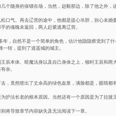
和几个随身的保镖在场，当然，赵毅那边，除了他之外，
以松口气。再去辽营的途中，他都是提心吊胆，担心未婚
邪乎的魂魄未返回，两人赶紧逃离辽营。
首多年，自然不是一个简单的角色，估计他隐隐察觉到了什
锋一转，提到了逍遥城的城主。
到王辰本体、暗魔法身以及自己身体之上，顿时王辰和两
倍有余。
下去，竟然喷出了丈余高的绿色血浆，满脸都是，眼睛都
辰为护法长老的根本原因。当然还有一个原因是为了拉拢
否则将导致章节内容缺失及无法阅读下一章。