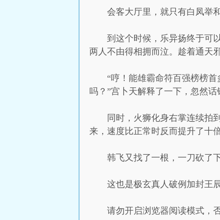
会客大厅里，就只有白凤举
到这个时候，乐异扬终于可
两人不由得相拥而泣。趁着通天
“哼！能雄霸命符百强榜榜
吗？”宫卜天解释了一下，忽然话
同时，火狮化身右掌连续拍
来，速度比正常时反而提升了十
韩飞又找了一根，一刀砍了
这也是极玄真人破例加封王
请勿开启浏览器阅读模式，