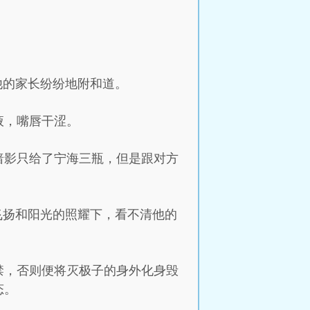
他的家长纷纷地附和道。
液，嘴唇干涩。
暗影只给了宁海三瓶，但是跟对方
飞扬和阳光的照耀下，看不清他的
禁，否则便将灭极子的身外化身毁
态。