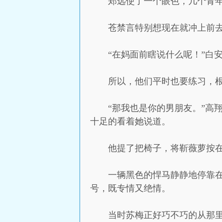
郑远使了一个眼色，几个青
苍禁言特别想现在就冲上前
“在妈面前瞎说什么呢！”白
所以，他们平时也要练习，
“那我也是你的男朋友。”高
十足的看着她说道。
他提了把椅子，将靳薇萝按
一辆黑色的悍马静静地停靠
号，既专情又绝情。
当时苏梅正好巧不巧的从那