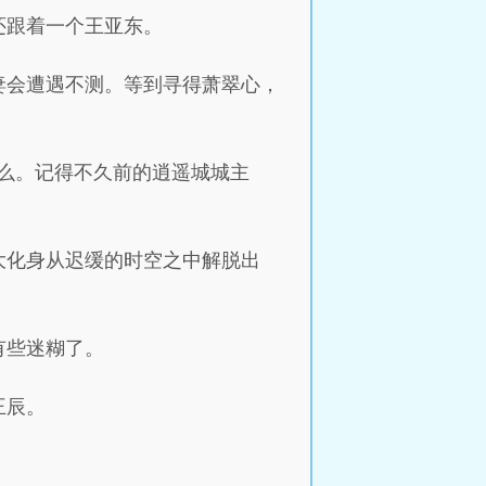
还跟着一个王亚东。
妻会遭遇不测。等到寻得萧翠心，
么。记得不久前的逍遥城城主
大化身从迟缓的时空之中解脱出
有些迷糊了。
王辰。