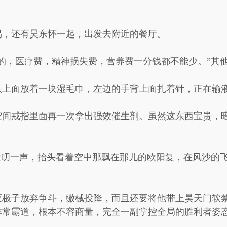
易，还有昊东怀一起，出发去附近的餐厅。
的，医疗费，精神损失费，营养费一分钱都不能少。”其
头上面放着一块湿毛巾，左边的手背上面扎着针，正在输
空间戒指里面再一次拿出强效催生剂。虽然这东西宝贵，
。
念叨一声，抬头看着空中那飘在那儿的欧阳复，在风沙的
灭极子放弃争斗，缴械投降，而且还要将他带上昊天门软
非常霸道，根本不容商量，完全一副掌控全局的胜利者姿