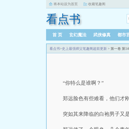
将本站设为首页
收藏笔趣阁
看点书
首 页
玄幻魔法
武侠修真
都市
看点书
>
史上最强师父笔趣阁超前更新
> 第一卷 第1
“你特么是谁啊？”
郑远脸色有些难看，他们才
突如其来降临的白袍男子又