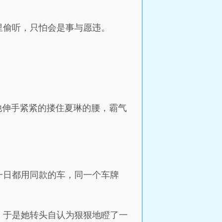
里偷听，只怕会是事与愿违。
他伸手紧紧的搂住夏琳的腰，霸气
一日都用同款的车，同一个车牌
，于是她转头自认为狠狠地瞪了一