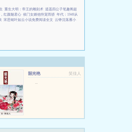
生
重生大明：帝王的雕刻术
逍遥四公子笔趣阁超
，红颜魅君心
侯门女婿他恃宠而骄
年代：1949从
表
宋思铭叶如云小说免费阅读全文
云铮沈落雁小
韶光艳
笑佳人
...