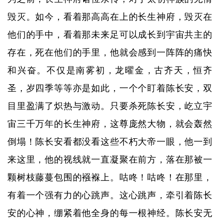
毁灭。如今，看着那高高在上的长生神府，毁灭在
他们的手中，看着那未来足可以成长到宇宙共主的
存在，死在他们的手里，他就会感到一阵阵的痛快
和兴奋。不仅是南雾初，龙曜金，古齐天，恒齐
圣，岁四季等等亦是如此，一个个盯着陈长安，双
目里盈满了炽热与激动。只要杀死陈长安，屹立宇
宙三千万年的长生神府，这尊庞然大物，就会轰然
倒塌！陈长安看都没看这些不朽大帝一眼，他一到
来这里，他的视线就一直凝聚在前方，落在那被一
颗树枝藤蔓包围的襁褓上。咕咚！咕咚！在那里，
有着一个强有力的心跳声。这心跳声，牵引着陈长
安的心神，绷紧着他全身的每一根神经。陈长安无