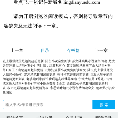
看点书,一秒记住新域名 lingdianyuedu.com
请勿开启浏览器阅读模式，否则将导致章节内
容缺失及无法阅读下一章。
上一章
目录
存书签
下一章
史上最强师父笔趣阁超前更新
陆玄小说全集阅读
苏文陆晚风小说全集阅读
楚凌
天混沌塔大结局+(番外)
两世情，红颜魅君心
苏文陆晚风阎王下山大结局+(番
外)
阎王下山笔趣阁超前更新
云铮沈落雁小说免费阅读全文
陆玄史上最强师父
大结局+(番外)
混沌塔笔趣阁超前更新
葬神棺笔趣阁超前更新
无敌六皇子笔趣
阁超前更新列表
老婆跑后带娃逆袭崛起高武世界泰南
宁宸大结局+(番外)
云铮
沈落雁大结局+(番外)
宁宸小说免费阅读全文
逍遥四公子笔趣阁超前更新列
表
权力之巅笔趣阁超前更新列表
宋思铭叶如云小说免费阅读全文
楚凌天小说全
集阅读
搜 索