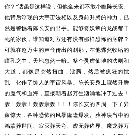
你？”话虽是这样说，但他全来都不敢小瞧陈长安。
他背后浮现的大宇宙法相以及身前升腾的神力，已
然是警惕着陈长安的出手。能够将妖帝的龙战都干
死的家伙，谁知道对方还有没有那样恐怖的底牌？
可就在赵万生的声音传出的刹那，在他骤然收缩的
瞳孔之中，天地忽然一暗。整个灵虚仙地的法则和
大道，都像是突然扭曲，沸腾，然后被疯狂的搅
乱，化作了惊人的宇宙风暴。陈长安身上骤然升腾
的魔气和血海，直接朝着赵万生汹涌地冲了过去！
轰！轰轰！轰轰轰轰！！！陈长安的四周一下子异
象惊天，各种恐怖的风暴隆隆爆发。葬神诀当中的
鸿蒙葬世间、寂灭葬天穹、虚无葬诸界、魔龙葬万