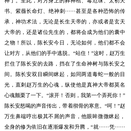
神了。至此，对方身上的葬神棺、毒厄珠、太初天
书、紫薇长命灯、绝神刺······甚至是各种恐怖的传
承，神功术法，无论是长生天帝的，亦或者是玄天
大帝的，还是诸位先生的，都将会成为他们的囊中
之物！所以，陈长安今日，无论如何，他们都不会
让对方，从他们的手中逃脱。“站住！”这时，赵万生
拦住了陈长安的去路，挡在了生命神树与陈长安之
间。陈长安双目瞬间眯起，如同两道毒蛇一般的目
光，直刺赵万生的心魂，纵使他是真神大帝都莫名
心魂颤栗了一下。“滚开！否则，我第一个弄死你！”
陈长安怒喝的声音传出，带着彻骨的寒意。“呵！”赵
万生鼻端哼出极其不屑的声音，他眼眸微微眯起，
全身的修为依旧在逐渐爆发和升腾，“就······凭······