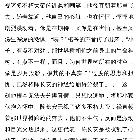
视诸多不朽大帝的讥讽和嘲笑，他径直朝着那里飞
去，随着靠近，他自己的心脏，也在怦怦，怦怦地
剧烈跳动着。像是在期待，又像是在害怕，甚至又
滋生深深的恐惧。“咦？”棺爷的声音传了出来，“小
子，有点不对劲，那世界树和你之前身上的生命神
树，有点不一样，而且，为何世界树所在的时空，
像是岁月投影，极其的不真实？”过度的思虑和担
忧，已然将陈长安的神经给崩得分裂了。，！这一
刻他根本无法去分辨真假，只想快速地，将那小家
伙抱入怀中。陈长安无视了诸多不朽大帝，径直朝
着那世界树踉跄的奔去，他们不生气，反而是激动
和目光火热起来。这更代表，陈长安是被扰乱了心