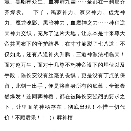
域、黑暗葬众生、血神葬九幽······全都在一刹那齐
齐爆发。一下子，鸿蒙神力、寂灭神力、虚无神
力、魔龙魂影、黑暗神力，血魔神之力······种种逆
天神力交织，充斥了这片天地，让原本是十来尊大
帝共同布下的守护结界，在寸寸崩裂了七八道！不
仅如此，还有八道神火升腾，三道神源法相临天！
面对赵万生，面对十几尊不朽神帝设下的埋伏以及
手段，陈长安没有丝毫的畏惧，更是没有丁点的保
留，此刻一出手，便是将自身所有的底蕴，全部轰
然爆发！连同葬神棺，都在被陈长安强烈的要求之
下，让里面的神秘存在，彻底出现！不惜一切代
价！不顾后果！：（）葬神棺