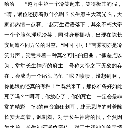
哈哈······”赵万生第一个冷笑起来，笑得极其的假，
“唷，诸位还愣着做什么啊？长生府主大驾光临，大
家都热情一点啊。”赵万生话语落下，其余不朽大帝
一个个脸色浮现冷笑，同时身形挪动，出现在陈长
安周遭不同方位的时空。“呵呵呵呵！”南雾初亦是冷
笑出声，笑意带着一种莫名可怕的扭曲，“孤差点以
为，堂堂长生神府的府主，号称大帝之下无敌的存
在，会成为一个缩头乌龟了呢？啧啧，没想到啊，
你他娘的还真的有种！”“既然来了，那你准备好如此
死了吗？”“呵呵，你放心了，你的死亡，一定会是非
常的精彩。”他的声音癫狂刺耳，肆无忌惮的对着陈
长安大骂着，讽刺着。对于长生神府的恨，全然因
为之前，长生神府诸位亲传，对于太初神族的无情