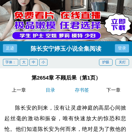
陈长安宁婷玉小说全集阅读
足迹
登录
字体：
大
中
小
护眼
关灯
第2654章 不顾后果（第1页）
上一章
目录
存书签
下一章
陈长安的到来，没有让灵虚神庭的高层心间掀
起丝毫的激动和振奋，唯有快速放大的惊恐和悲
怆。他们知道陈长安为何而来，绝对是为了救他的