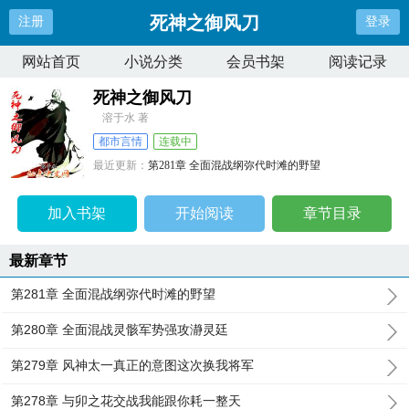
死神之御风刀
注册
登录
网站首页
小说分类
会员书架
阅读记录
死神之御风刀
溶于水 著
都市言情
连载中
最近更新：
第281章 全面混战纲弥代时滩的野望
更新时间：
2025-06-16 15:20:37
加入书架
开始阅读
章节目录
最新章节
第281章 全面混战纲弥代时滩的野望
第280章 全面混战灵骸军势强攻瀞灵廷
第279章 风神太一真正的意图这次换我将军
第278章 与卯之花交战我能跟你耗一整天