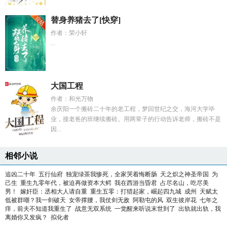
替身养猪去了[快穿]
作者：荣小轩
...
大国工程
作者：和光万物
余庆阳一个搬砖二十年的老工程，梦回世纪之交，海河大学毕
业，接老爸的班继续搬砖。用两辈子的行动告诉老师，搬砖不是
因...
相邻小说
追凶二十年
五行仙府
独宠绿茶我惨死，全家哭着悔断肠
天之炽之神圣帝国
为
己生
重生九零年代，被迫再做资本大鳄
我在西游当昏君
占尽名山，吃尽美
男！
嫁奸臣：丞相大人请自重
重生五零：打猎起家，崛起四九城
成州
天赋太
低被群嘲？我一剑破天
女帝撑腰，我仗剑无敌
阿勒屯的风
双生彼岸花
七年之
痒，前夫不知道我重生了
战意无双系统
一觉醒来听说末世到了
出轨就出轨，我
离婚你又发疯？
拟化者