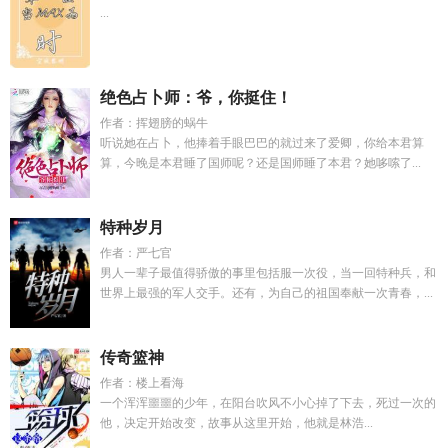
...
绝色占卜师：爷，你挺住！
作者：挥翅膀的蜗牛
听说她在占卜，他捧着手眼巴巴的就过来了爱卿，你给本君算
算，今晚是本君睡了国师呢？还是国师睡了本君？她哆嗦了...
特种岁月
作者：严七官
男人一辈子最值得骄傲的事里包括服一次役，当一回特种兵，和
世界上最强的军人交手。还有，为自己的祖国奉献一次青春，...
传奇篮神
作者：楼上看海
一个浑浑噩噩的少年，在阳台吹风不小心掉了下去，死过一次的
他，决定开始改变，故事从这里开始，他就是林浩...