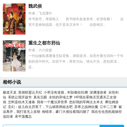
魏武侯
作者：飞花逐叶
本书架空，考据慎入 新书锦衣血途发布，欢迎收藏！ 这
里不是春秋战国，也不是东汉末年！ 似曾相识...
重生之都市邪仙
作者：六六惊蛰
一代仙修陈遇遭逢无耻背叛，身陨道消，却意外重生回到一千年
前的高中时代。回首千年，再世为仙，情仇不负，恩怨算清，
且...
相邻小说
极道天龙
英雄联盟云天纪
小草没有道德，时刻都在吐槽
深渊漫游者
永恒剑
仙
系统让我开超市
真实元眼
永恒的异域之梦
HP我在霍格沃茨通关乙女游
戏
怎料是枯木又逢春
我有一个魔法异世界
您好我的军阀太太本太
摩拉姆游
记
玄幻：徒儿你太厉害了，下山祸害师姐去吧
异界之战神抗魔
江中二三事
被
迫离开，我打造无上皇朝
相错亲，豪门大佬拉着我闪婚了
我在生化危机能操控
追踪者
承平荡魔志