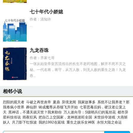
七十年代小娇媳
作者：清知许
...
九龙吞珠
作者：齐家七哥
一张从始皇帝皇宫流传出的长生不老药地图，解开不死不灭之
秘。一代名将，将守，从万人敌，到无人敌的重生之路！九龙
吞...
相邻小说
烈阳的观天者
斗破之再世炎帝
夏鼎
异境龙闻
我家故事多
系统不让我养老？那
我卷疯小世界
葬仙胆
铸成魔尊从吞噬飞升开始
七零恶毒后妈，硬汉老公宠上
天
黑神话，不通关就灭世？我来助你
万人迷向导：S级哨兵们的菟丝花
都市异
星科技传说
雨夜狂风
把自己上交国家，龙神崽崽旺全国
末世掠夺游戏
大燕斩
妖人
月刀影下红惊波
我的1992在延续
重生之娱乐女神医
永恒大陆之命运