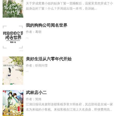
关于穿成窝囊小姐的贴身丫鬟一觉睡醒后，温紫茉竟然穿成了小
姐身边的丫鬟！什么？开局就出现一本书，告诉她...
我的狗狗公司闻名世界
作者：蓦朝
...
美好生活从六零年代开始
作者：听雨问雪
...
武林店小二
作者：简炜
江湖日报讯肯麦郎连锁客栈享誉大明各府，其总部却是京城一家
名为来福的小客栈。来福客栈在江湖上大名鼎鼎，即便费用高...