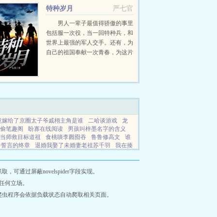
特种岁月
严七官
男人一辈子最值得骄傲的事里
包括服一次役，当一回特种兵，和
世界上最强的军人交手。还有，为
自己的祖国奉献一次青春，为这片
热土上的人民拼一次命。这些，庄
严都做到了。（此书致敬每一位曾
为国家奉献过青春，流过血洒过汗
的共和国军人！读者群号...
竟嫁给了京圈太子爷戚栩主角是谁
二哈谈游戏
龙
偷笔趣阁
盼寡在线阅读
男孩叫梓墨名字的含义
当师救目标道祖
食桃啖李囫囵吞
鲁鲁修高文
谁
号誓言的终章
退婚我娶了未婚妻老祖苏千羽
我在揍
阅读
李小龙的功夫电影成就
玉奴第一季
网王龙
子
养崽世家子逆袭
钱夫人 武林外传
主角中玉枝
首诗叫啥名字
网王之龙马的漂亮社恐小女友
主人公
通过屏蔽novelspider字段实现。
人在高武速通诸天笔趣阁
前女友偷偷生下孩子犯
任何立场。
恋翻车现扬
发我枝上花TXT替嫁
八重神子入雷神
爬虫程序会依据负载状态自动爬取相关页面。
大司农免费阅
烽火神射免费阅读
双o互换人生中
么名字好呢
前女友疯狂报复完整版
我契约了我自己
个路人甲啊
流量小生的人设
开局获得一身肥肉的作