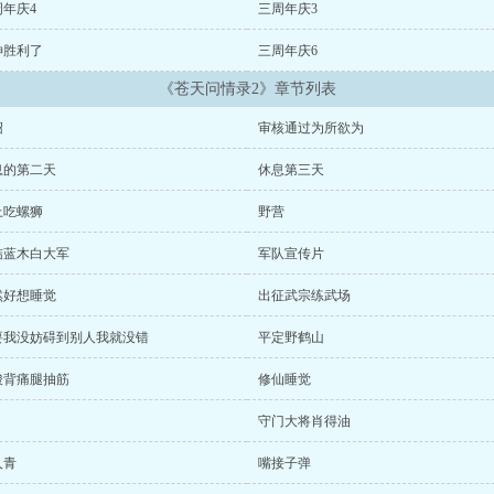
周年庆4
三周年庆3
神胜利了
三周年庆6
《苍天问情录2》章节列表
绍
审核通过为所欲为
息的第二天
休息第三天
上吃螺狮
野营
结蓝木白大军
军队宣传片
然好想睡觉
出征武宗练武场
要我没妨碍到别人我就没错
平定野鹤山
酸背痛腿抽筋
修仙睡觉
守门大将肖得油
人青
嘴接子弹