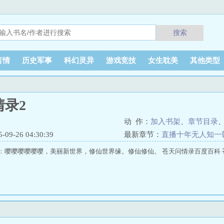
搜索
言情
历史军事
科幻灵异
游戏竞技
女生耽美
其他类型
情录2
动 作：
加入书架
、
章节目录
9-26 04:30:39
最新章节：
直播十年无人知一
：嘤嘤嘤嘤嘤嘤，美丽新世界，修仙世界缘。修仙修仙。 苍天问情录百度百科 苍