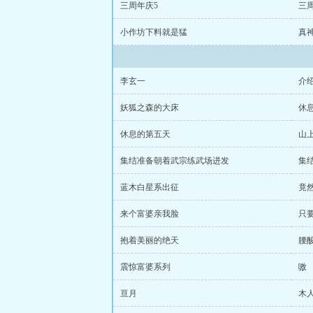
三周年庆5
三
小作坊下料就是猛
真
李玄一
介
妖狐之森的大床
休
休息的第五天
山
集结准备朝着武宗练武场进发
集
蓝木白星系出征
竟
来个富婆亲我脸
只
抱着美丽的绝天
腰
震惊富婆系列
嗷
亘月
木