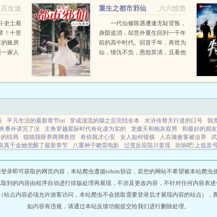
的，孤都
庄生迷
重生之都市邪仙
六六惊蛰
斗史土着
一代仙修陈遇遭逢无耻背叛，
常！十里
身陨道消，却意外重生回到一千年
算的账房
前的高中时代。回首千年，再世为
看一家人
仙，情仇不负，恩怨算清，且看他
跃迁！土
如何一步一步，返回曾经的巅峰！
秋月和赵
两脚踢翻尘世路，一肩担尽古今
开始努力
愁，多少美好不放手，多少恩怨不
罢休！...
谈
平凡生活的最新章节txt
穿成顶流的猫之后完结全本
水浒传替天行道的口号
我
夹番外讲完了没
主角穿越星际时代有化虚为实的
龙傲天和炮灰双男
和最好的朋友
后的结局
猫猫我呀养两脚兽捏
有你我才心安
女人如何锻炼
人在揍敌客被迫养
武
灰真千金她觉醒了最新章节
八重神子吻雷电影
过度反应陆川姜瑶
吹响吧!上低音
打范天雷一个逐梦人
真千金她手眼通天
流浪流浪星球
炮灰反派但掰弯救世主免费
升为嫡福晋吗
美妻啥意思
星际兽世被大佬们强宠
棋魂亮光同人 破镜重圆 三个孩
神图片
剑门的传说
揍敌客的年纪
儒道看世界经典名句是什么
除却乌云不是山全
即可获取的网页内容，本站爬虫遵循robots协议，若您的网站不希望被本站爬虫抓取，可
人免费阅读
萧逸枫和斩仙什么关系
流浪地球带着小破球去流浪
平凡生活免费阅读
抓取到的内容由程序自动进行排版处理再展现，不涉及更改内容，不针对任何内容表述
快穿炮灰女配要逆袭最新章节
人在揍敌客
世子爷养妻日常正版
世子养崽日常
网
（站点内容必须允许游客访问，本站爬虫不会抓取需要登录后才展现内容的站点），
林翠珠
娇花养成手札免费阅读全文
你的胡子我的围巾 TXT
新婚夜被鸽后我绑定了
云路全文阅读
原来你们都想by青藤免费阅读全文
剑门夾
我的隐蔽XP系统by叫什
如内容有违规，请通过本站反馈功能提交给我们进行删除处理。
揍范天雷暴击十万倍
高达w 鲁路修
大女主修仙爽文完结文一口气看完
我只想当