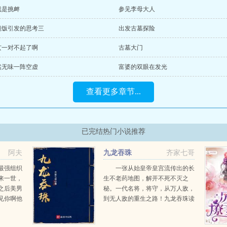
就是挑衅
参见李母大人
碗饭引发的思考三
出发古墓探险
玄一对不起了啊
古墓大门
然无味一阵空虚
富婆的双眼在发光
查看更多章节...
已完结热门小说推荐
阿夫
九龙吞珠
齐家七哥
最强组织
一张从始皇帝皇宫流传出的长
来一世，
生不老药地图，解开不死不灭之
之后美男
秘。一代名将，将守，从万人敌，
见你啊他
到无人敌的重生之路！九龙吞珠读
政王认识
者交流群721466643）...
孤都要毁