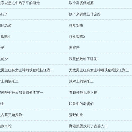
武宗城堡之中热乎乎的睡觉
取个富婆做老婆
瘾犯了
接下来要做些什么好
宗的急袭
领盒饭咯
盒饭咯4
领盒饭咯5
小子
擦擦汗
战前夕
我竟然败给了睡觉
敌男主狂妄女主神雕侠侣绝技江湖二
无敌男主狂妄女主神雕侠侣绝技江湖三
对上的快乐二
派对上的快乐三
耀神鞭变身帝加奥特曼李玄一
看我神鞭无坚不摧
骑士
印象中的老婆们
入古墓开始探险
荒野山丘
姐救白蛇
野猪报恩找到了古墓入口