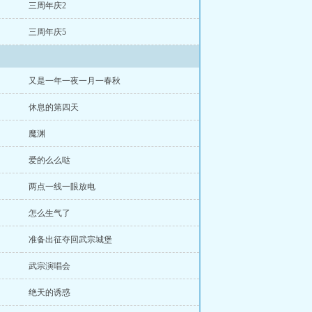
三周年庆2
三周年庆5
又是一年一夜一月一春秋
休息的第四天
魔渊
爱的么么哒
两点一线一眼放电
怎么生气了
准备出征夺回武宗城堡
武宗演唱会
绝天的诱惑