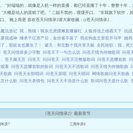
。 “好端端的，就像是人机一样的直播，都已经直播了十年，整整十年，
“大概是动人的蛋糕了吧。” 二姐不禁的，缓缓开口。 “非我旗下软件，
 晚上再更 喜欢苍天问情录2请大家收藏：()苍天问情录2...
晶魔法游记
我，熊猫！骑东北虎摆摊直播爆红
人狐传说之雄霸天下
抗战
总要我成神
继承千亿资产后，金丝雀不装了
我在狗血文里双开马甲
婚局
糟了，那妖女也重生了！
诸天：和无数个我共享天赋
全民转职：我，死
词
苍天问情录多少字数
问苍天下一句怎么说
问苍天情为何物歌词
问苍
天、苍天阒无言
问苍天
问问苍天
问苍天完整版歌词
问苍天是哪首歌
费观看
问苍天是哪首歌的歌词
问苍天天不语歌词
问苍天情为何物歌曲
苍天歌曲
问苍天全部唱词
问苍天原唱
问苍天唱词
网络歌曲问苍天歌曲
无言什么歌
问苍天表情包
问苍天天不语是什么歌
歌词问苍天是什么歌
《苍天问情录2》最新章节
周年庆7
三周年庆6