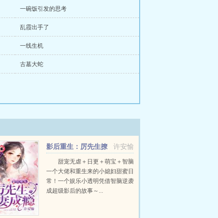
一碗饭引发的思考
乱霞出手了
一线生机
古墓大蛇
影后重生：厉先生撩
许安愉
妻成瘾
甜宠无虐＋日更＋萌宝＋智脑
一个大佬和重生来的小媳妇甜蜜日
常！一个娱乐小透明凭借智脑逆袭
成超级影后的故事～...