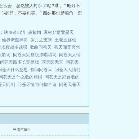
怎么会，忽然被人封杀了呢？嘶。” 昭月不
其心必异，不要也罢。” 四妹那也是嘴角一歪
：铁血铸山河
黛紫翎
废材弃婿竟是天
仙界诛魔神将
岁月之重来
王老五修仙
亡次数越多越强
歌曲问苍天
苍天阒无言怎
天歌词
问苍天完整版原唱唱词
问苍天人情
问问苍天路多长完整版
苍天阒无言
问苍天
问苍天什么意思
你问问苍天
问苍天人情何
问苍天是什么歌的歌词
问苍天是那首歌的
苍天问剑
问苍天情为何物全诗
问苍天苍天
三周年庆6