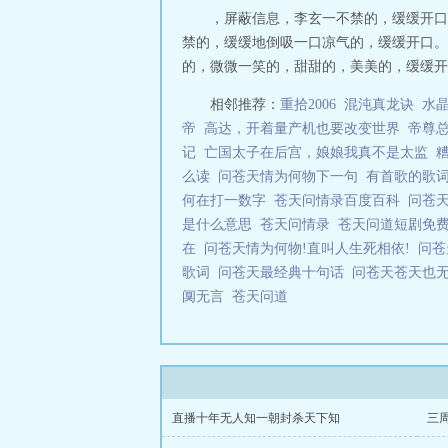
，屏蔽信息，李玄一不禁的，缓缓开口
禁的，缓缓地倒吸一口凉气的，缓缓开口。 
的，微微一笑的，甜甜的，美美的，缓缓开口。
相邻推荐：
重拾2006
混沌真龙诀
水
帝
高达，开着量产机也要改变世界
帝尊
记
亡国太子在后宫，娘娘我真不是太监
么读
问苍天情为何物下一句
有首歌的歌
何在打一数字
苍天问情录百度百科
问苍
是什么意思
苍天问情录
苍天问道短剧免
在
问苍天情为何物!直叫人生死相依!
问
歌词
问苍天最经典十句话
问苍天苍天也
阒无言
苍天问道
直播十年无人知一朝封杀天下知
三