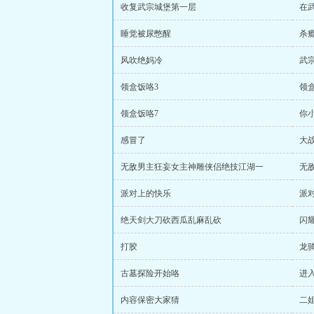
收复武宗城堡第一层
在
睡觉被尿憋醒
杀
风吹绝妈冷
武
领盒饭咯3
领
领盒饭咯7
你
感冒了
大
无敌男主狂妄女主神雕侠侣绝技江湖一
无
派对上的快乐
派
绝天剑大刀砍西瓜乱麻乱砍
闪
打胶
龙
古墓探险开始咯
进
内容保密大家猜
二