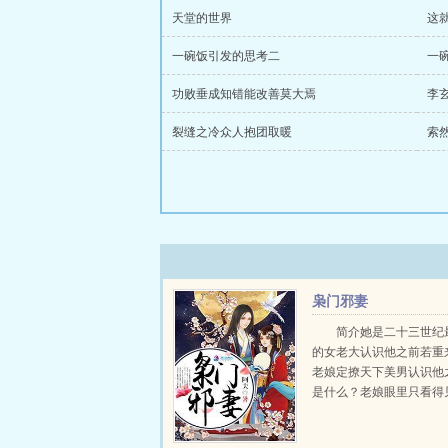
天堂的世界
这
一碗饭引发的思考二
一
功败垂成知错能改善莫大焉
李
裂缝之冷众人抱团取暖
索
枭门邪妻
简介她是二十三世纪
的女老大认识他之前若重
老娘定撩天下美男认识他
是什么？老娘眼里只看得
是龙云皇朝权倾朝野的摄
她之前所有看不顺眼的，