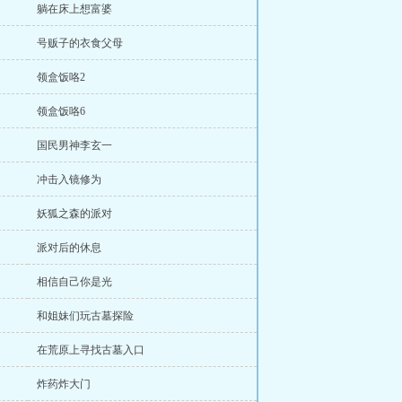
躺在床上想富婆
号贩子的衣食父母
领盒饭咯2
领盒饭咯6
国民男神李玄一
冲击入镜修为
妖狐之森的派对
派对后的休息
相信自己你是光
和姐妹们玩古墓探险
在荒原上寻找古墓入口
炸药炸大门