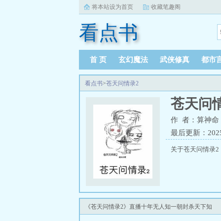
将本站设为首页
收藏笔趣阁
看点书
首 页
玄幻魔法
武侠修真
都市
看点书
>
苍天问情录2
苍天问
作 者：算神命
最后更新：2025-0
关于苍天问情录2
《苍天问情录2》直播十年无人知一朝封杀天下知