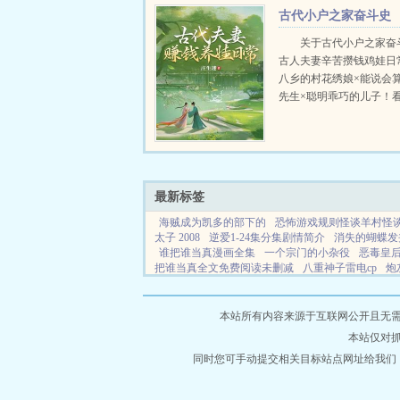
灭认识她之后敢胆靠近她
古代小户之家奋斗史
看不顺眼精彩片断...
关于古代小户之家奋
古人夫妻辛苦攒钱鸡娃日
八乡的村花绣娘×能说会
先生×聪明乖巧的儿子！
如何从普通农家实现阶级
生土长的一对古代夫妻陈
怀玉，在有了下一代后，
攒钱供孩子读书...
最新标签
海贼成为凯多的部下的
恐怖游戏规则怪谈羊村怪
太子 2008
逆爱1-24集分集剧情简介
消失的蝴蝶发
谁把谁当真漫画全集
一个宗门的小杂役
恶毒皇
把谁当真全文免费阅读未删减
八重神子雷电cp
炮
敌客在做女仆
穿越七零之躺赢短剧
特种兵开局吊
马婚后
深山娘全文内容
网王龙马恋爱
侧福晋能
得的什么病
卡牌在手异能全有GB
八重神子与雷
本站所有内容来源于互联网公开且无需登录
许辰免费阅读
有你就安心免费阅读
红楼之咸鱼夫
本站仅对
法吗
穿越七零我躺平了
前女友悔疯了短剧全集
世子养崽逆袭100集
同时您可手动提交相关目标站点网址给我们
沙雕动画规则怪谈羊村怪谈
的关键词
水浒之改天换地
儒道是
陆家千金的青
就 结局
小混混与乖乖女的爱情电影
特种兵开局狂