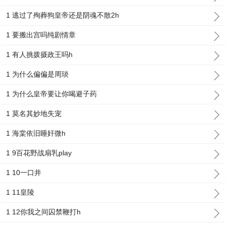
1 逃过了殉葬狗皇帝还是阴魂不散2h
1 要搬出宫吗纯剧情章
1 有人挑拨摄政王吗h
1 为什么偏偏是周琰
1 为什么皇帝要让你喝避子药
1 莫名其妙地失宠
1 海棠依旧睡奸微h
1 9百花野战扇乳play
1 10一口井
1 11皇陵
1 12你我之间囚禁鞭打h