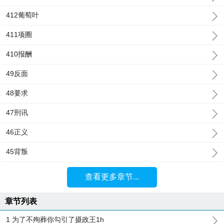
412葡萄叶
411项圈
410报酬
49反面
48要求
47刑讯
46正义
45背叛
查看更多章节...
章节列表
1 为了不殉葬你勾引了摄政王1h