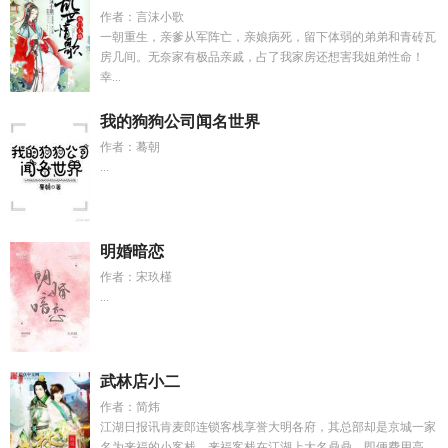
作者：言沫小歌
一朝重生，亲爹从军阵亡，亲娘病死，留下体弱的弟弟和青砖瓦
房几间。无奈家有极品亲戚，占了我家房还想害我姐弟性命！
幸...
我的狗狗公司闻名世界
作者：蓦朝
...
明婚暗恋
作者：宋玖槿
...
武林店小二
作者：简炜
江湖日报讯肯麦郎连锁客栈享誉大明各府，其总部却是京城一家
名为来福的小客栈。来福客栈在江湖上大名鼎鼎，即便费用高...