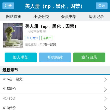
美人册（np，黑化，囚禁）
注册
登录
网站首页
小说分类
会员书架
阅读记录
美人册（np，黑化，囚禁）
今晚不熬夜 著
玄幻魔法
连载中
最近更新：
416在一起完
更新时间：
2026-06-23 21:54:36
加入书架
开始阅读
章节目录
最新章节
416在一起完
415沉沦
414代价
413代价