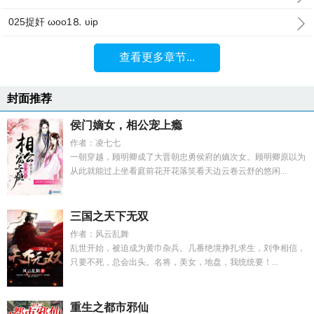
025捉奸 ωoо1⒏ υip
查看更多章节...
封面推荐
侯门嫡女，相公宠上瘾
作者：凌七七
一朝穿越，顾明卿成了大晋朝忠勇侯府的嫡次女。顾明卿原以为
从此就能过上坐看庭前花开花落笑看天边云卷云舒的悠闲...
三国之天下无双
作者：风云乱舞
乱世开始，被迫成为黄巾杂兵。几番绝境挣扎求生，刘争相信，
只要不死，总会出头。名将，美女，地盘，我统统要！...
重生之都市邪仙