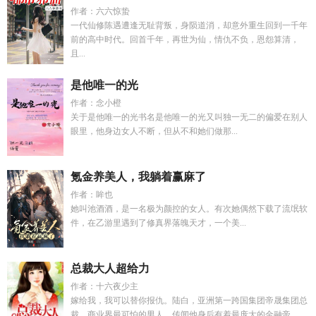
作者：六六惊蛰
一代仙修陈遇遭逢无耻背叛，身陨道消，却意外重生回到一千年
前的高中时代。回首千年，再世为仙，情仇不负，恩怨算清，
且...
是他唯一的光
作者：念小橙
关于是他唯一的光书名是他唯一的光又叫独一无二的偏爱在别人
眼里，他身边女人不断，但从不和她们做那...
氪金养美人，我躺着赢麻了
作者：眸也
她叫池酒酒，是一名极为颜控的女人。有次她偶然下载了流氓软
件，在乙游里遇到了修真界落魄天才，一个美...
总裁大人超给力
作者：十六夜少主
嫁给我，我可以替你报仇。陆白，亚洲第一跨国集团帝晟集团总
裁，商业界最可怕的男人。传闻他身后有着最庞大的金融帝...