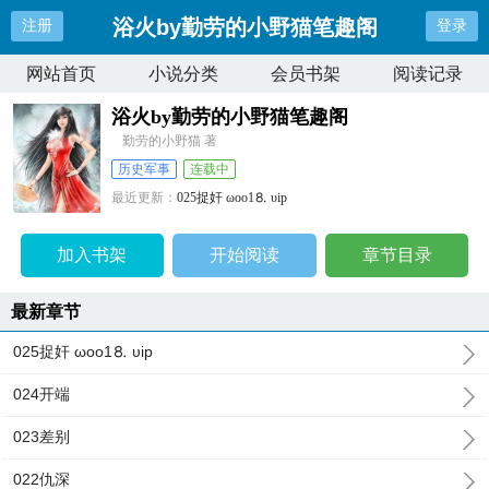
浴火by勤劳的小野猫笔趣阁
注册
登录
网站首页
小说分类
会员书架
阅读记录
浴火by勤劳的小野猫笔趣阁
勤劳的小野猫 著
历史军事
连载中
最近更新：
025捉奸 ωoо1⒏ υip
更新时间：
2026-06-10 00:13:10
加入书架
开始阅读
章节目录
最新章节
025捉奸 ωoо1⒏ υip
024开端
023差别
022仇深