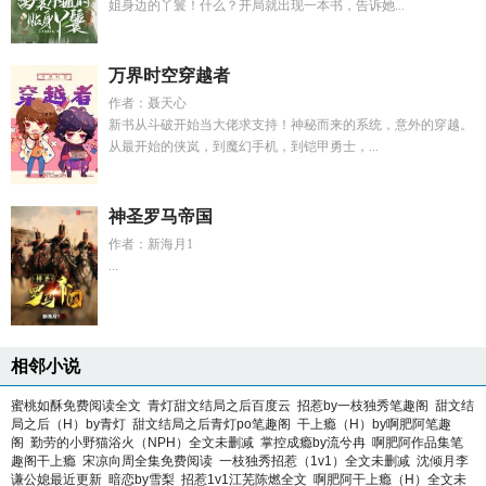
姐身边的丫鬟！什么？开局就出现一本书，告诉她...
万界时空穿越者
作者：聂天心
新书从斗破开始当大佬求支持！神秘而来的系统，意外的穿越。
从最开始的侠岚，到魔幻手机，到铠甲勇士，...
神圣罗马帝国
作者：新海月1
...
相邻小说
蜜桃如酥免费阅读全文
青灯甜文结局之后百度云
招惹by一枝独秀笔趣阁
甜文结
局之后（H）by青灯
甜文结局之后青灯po笔趣阁
干上瘾（H）by啊肥阿笔趣
阁
勤劳的小野猫浴火（NPH）全文未删减
掌控成瘾by流兮冉
啊肥阿作品集笔
趣阁干上瘾
宋凉向周全集免费阅读
一枝独秀招惹（1v1）全文未删减
沈倾月李
谦公媳最近更新
暗恋by雪梨
招惹1v1江芜陈燃全文
啊肥阿干上瘾（H）全文未