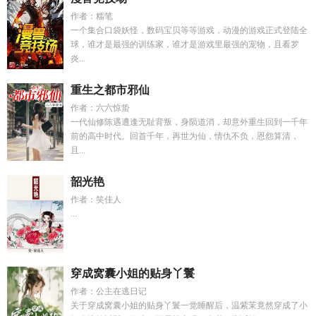
作者：糯笔
一个集合口袋妖怪，数码宝贝等等游戏，动漫的游戏正式登陆全
球，谁才是最强的训练家，谁才是游戏里最强的宠物，且看罗
炎...
重生之都市邪仙
作者：六六惊蛰
一代仙修陈遇遭逢无耻背叛，身陨道消，却意外重生回到一千年
前的高中时代。回首千年，再世为仙，情仇不负，恩怨算清，
且...
韶光艳
作者：笑佳人
...
穿成窝囊小姐的贴身丫鬟
作者：公主在逃日记
关于穿成窝囊小姐的贴身丫鬟一觉睡醒后，温紫茉竟然穿成了小