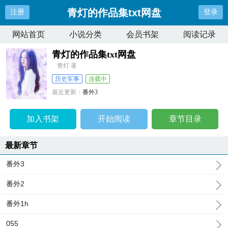
青灯的作品集txt网盘
注册
登录
网站首页
小说分类
会员书架
阅读记录
青灯的作品集txt网盘
青灯 著
历史军事
连载中
最近更新：
番外3
更新时间：
2026-06-10 00:01:14
加入书架
开始阅读
章节目录
最新章节
番外3
番外2
番外1h
055