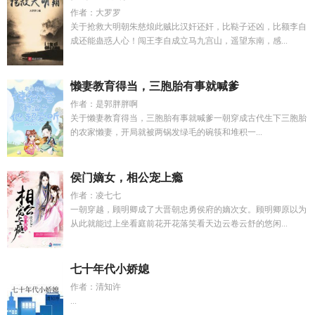
作者：大罗罗
关于抢救大明朝朱慈烺此贼比汉奸还奸，比鞑子还凶，比额李自
成还能蛊惑人心！闯王李自成立马九宫山，遥望东南，感...
懒妻教育得当，三胞胎有事就喊爹
作者：是郭胖胖啊
关于懒妻教育得当，三胞胎有事就喊爹一朝穿成古代生下三胞胎
的农家懒妻，开局就被两锅发绿毛的碗筷和堆积一...
侯门嫡女，相公宠上瘾
作者：凌七七
一朝穿越，顾明卿成了大晋朝忠勇侯府的嫡次女。顾明卿原以为
从此就能过上坐看庭前花开花落笑看天边云卷云舒的悠闲...
七十年代小娇媳
作者：清知许
...