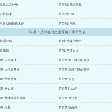
62章 龙文外教
第161章 偷梁换柱
58章 结束
第157章 S级
54章 战场微操大师
第153章 淘汰
《斗罗：从武魂时之虫开始》章节列表
章 霜叶城
第3章 武魂的能力
章 邀请
第7章 马雯女士
0章 自创魂技
第11章 第一魂环的选择
4章 火焰史莱姆
第15章 超越年限的魂环
8章 雷鸣之音
第19章 告别
2章 铁心城
第23章 比达尔
6章 北地学院的现状
第27章 风行虎
0章 报复
第31章 斩白蛇