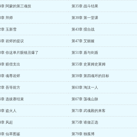
4章 阿蒙的第三魂技
第35章 战斗结果
8章 拜师
第39章 第一堂课
2章 玉新雪
第43章 擂台战
6章 岩烬的提议
第47章 艾丽娅
0章 你这单片眼镜丑爆了
第51章 盾与剑盾
4章 赔偿支出
第55章 史莱姆史莱姆
8章 魂尊岩烬
第59章 第四魂环的目标
2章 吾等前方
第63章 淘汰一人
6章 选拔赛结束
第67章 荡魂山脉
0章 盗火人
第71章 武魂殿的来客
4章 风起
第75章 谁做正选
8章 仙草图鉴
第79章 独孤博