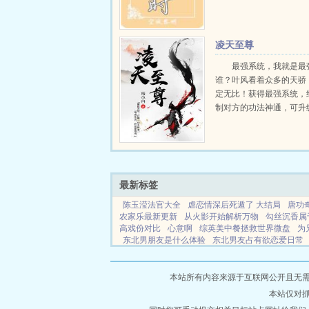
凌天至尊
最强系统，我就是最
谁？叶风看着众多的天骄
定无比！获得最强系统，
制对方的功法神通，可升
通品阶无所不能，唯有最
苍穹，打爆世间一切不服者！
最新标签
陈玉滢法官大全
虐恋情深后死遁了 大结局
唐功
农家乐最新更新
从火影开始解析万物
勾丝沉香属
高戏份对比
心意啊
综英美中餐拯救世界微盘
为
东北男朋友是什么体验
东北男友占有欲恋爱日常
兵
神秘组织提瓦特综原神
暧昧期是什么样子的
星座战争角色
综英美中餐厅拯救世界百度
四合院
伦敦没有雪by无弹窗免费阅读
我的情人未删减版
本站所有内容来源于互联网公开且无需登录
TXT
景元cv是谁
疯蛇的陷阱glz鹿免费
解忧杂货
本站仅对
香甜娇媳 目录
心意什么意思
心意付
四合院里的