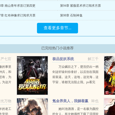
93章 南山青年求首订第四更
第94章 紫薇星术求订阅求月票
97章 红布神像求订阅求月票
第98章 石制神龛
查看更多章节...
已完结热门小说推荐
严七官
极品捉妖系统
解三千
傲的事里
万众瞩目之下，楚浩扔出一柄
种兵，和
剑这轩辕剑你拿好，以后别在我面
还有，为
前装逼。这天，这地，这沧海，这
，为这片
宇宙，谁都无法阻止我。ps看完
这些，庄
了？新书搜索从诡秘复苏开始不当
每一位曾
人推荐票刷起来，让我们再次征
血洒过汗
战。...
和光万物
氪金养美人，我躺着赢
眸也
.
麻了
年的老工
她叫池酒酒，是一名极为颜控
大学毕
的女人。有次她偶然下载了流氓软