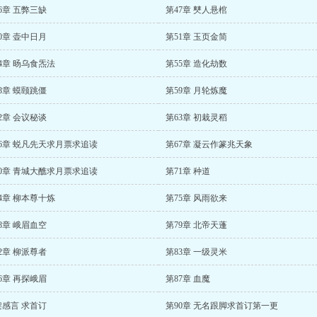
6章 五弊三缺
第47章 僰人悬棺
0章 壶中日月
第51章 玉页金简
4章 旸乌食炁法
第55章 造化劫数
8章 蟆颐跳僵
第59章 月轮炼魔
2章 会议秘谈
第63章 初栽灵稻
66章 蜕凡先天求月票求追读
第67章 凝云作篆兆天象
70章 青城大醮求月票求追读
第71章 种道
4章 柳本尊十炼
第75章 风雨欲来
8章 峨眉血空
第79章 北帝天蓬
2章 柳派尊者
第83章 一级灵米
6章 再探峨眉
第87章 血魔
架感言 求首订
第90章 无名跟脚求首订第一更