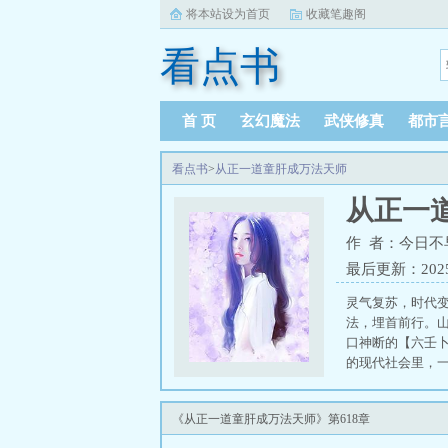
将本站设为首页
收藏笔趣阁
看点书
首 页
玄幻魔法
武侠修真
都市
看点书
>
从正一道童肝成万法天师
从正一
作 者：今日不
最后更新：2025-0
灵气复苏，时代
法，埋首前行。
口神断的【六壬
的现代社会里，一
富贵，长生荣华，
《从正一道童肝成万法天师》第618章