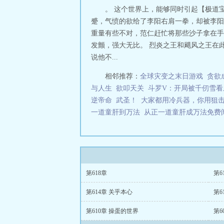
。 这个世界上，能够同时引起【极道宝
蹙，气愤的欲给了李阳右肩一拳，却被李阳
重量有些不对，范仁赶忙将那些沙子拿在手
发颤，强大无比。 烈炎之王和飓风之王在
说他不...
相邻推荐：
全球灾变之末日游戏
贪欲
与人生
欲叩天关
斗罗V：开局被千仞雪看
逆帝命
武圣！
大家都用冷兵器，你用狙
一道童肝到万法
从正一道童肝成万法免
第618章
第6
第614章 关乎本心
第6
第610章 操蛋的世界
第6