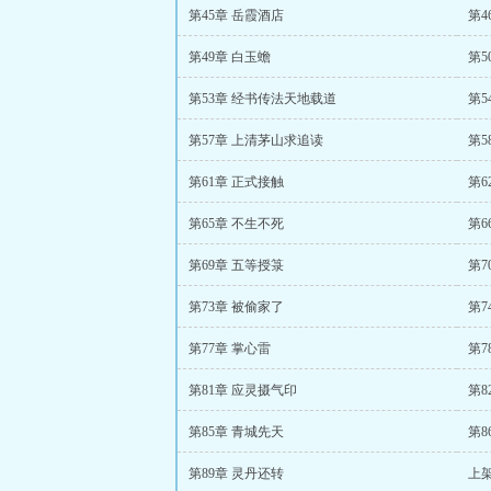
第45章 岳霞酒店
第4
第49章 白玉蟾
第5
第53章 经书传法天地载道
第5
第57章 上清茅山求追读
第5
第61章 正式接触
第6
第65章 不生不死
第
第69章 五等授箓
第
第73章 被偷家了
第7
第77章 掌心雷
第7
第81章 应灵摄气印
第8
第85章 青城先天
第8
第89章 灵丹还转
上