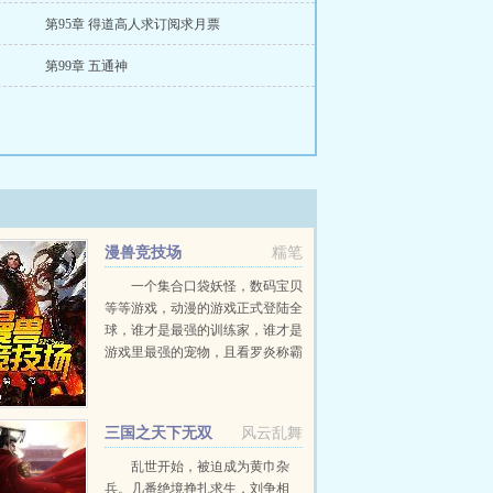
第95章 得道高人求订阅求月票
第99章 五通神
漫兽竞技场
糯笔
一个集合口袋妖怪，数码宝贝
等等游戏，动漫的游戏正式登陆全
球，谁才是最强的训练家，谁才是
游戏里最强的宠物，且看罗炎称霸
漫兽竞技场，一步一步从无名小卒
爬上神坛。...
三国之天下无双
风云乱舞
乱世开始，被迫成为黄巾杂
兵。几番绝境挣扎求生，刘争相