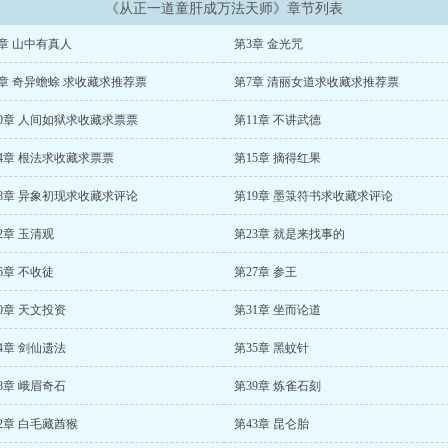
《从正一道童肝成万法天师》章节列表
章 山中有真人
第3章 金光咒
章 奇异蟾蜍 求收藏求推荐票
第7章 清丽女道求收藏求推荐票
10章 人间如狱求收藏求票票
第11章 不讲武德
4章 根法求收藏求票票
第15章 摘得红果
18章 异象初现求收藏求评论
第19章 墨箓符书求收藏求评论
2章 玉清观
第23章 就是来找事的
6章 不收徒
第27章 参王
0章 天文投资
第31章 坐而论道
4章 剑仙遗法
第35章 黑蚊针
8章 峨眉奇石
第39章 炼雀石刻
2章 白毛藏酋猴
第43章 昆仑胎