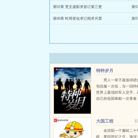
第92章 梵文虚影求首订第三更
第
第96章 时局变化求订阅求月票
第
特种岁月
男人一辈子最值得骄
包括服一次役，当一回特
世界上最强的军人交手。
自己的祖国奉献一次青春
热土上的人民拼一次命。
严都做到了。（此书致敬
为国家奉献过青春，流过
大国工程
的共和国军人！读者群号..
余庆阳一个搬砖二十
程，梦回世纪之交，海河