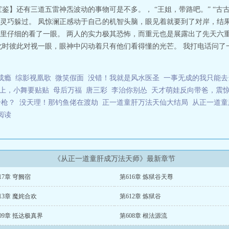
鉴】还有三道五雷神炁波动的事物可是不多。， “王姐，带路吧。” “古
灵巧躲过。 凤惊澜正感动于自己的机智头脑，眼见着就要到了对岸，结果
里仔细的看了一眼。 两人的实力极其恐怖，而重元也是展露出了先天六
此时彼此对视一眼，眼神中闪动着只有他们看得懂的光芒。 我打电话问了
成瘾
综影视凰歌
微笑假面
没错！我就是风水医圣
一事无成的我只能去
上，小舞要贴贴
母后万福
唐三彩
李治你别怂
天才萌娃反向带爸，震
击枪？
没天理！那钓鱼佬在渡劫
正一道童肝万法天仙大结局
从正一道
费阅读
《从正一道童肝成万法天师》最新章节
17章 穹阙宿
第616章 炼狱谷天尊
13章 魔姹合欢
第612章 炼狱谷
09章 抵达极真界
第608章 根法源流