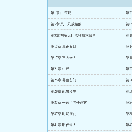
第1章 白云观
第2
第5章 又一只成精的
第6
第9章 祸福无门求收藏求票票
第
第13章 真正面目
第1
第17章 官方来人
第
第21章 中邪
第2
第25章 养血玄门
第2
第29章 乱象频生
第3
第33章 一言半句便通玄
第3
第37章 时局变化
第3
第41章 明代道人
第4