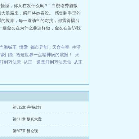
古怪怪，你又在发什么疯？” 白樱珞秀眉微
大浪席来，瞬间将她吞没。 感觉到手里的
重的境界，每一道劲气的对抗，都震得擂台
一遍金友在为什么要这样做，金友在告诉我
当海贼王
懂爱
都市异能：天命主宰
生活
惊豪门圈
给这世界一点精神病的震撼！
天
童肝到万法天
从正一道童肝到万法天仙
从正
第615章 弹指破阵
第611章 极真大蠹
第607章 昆仑现