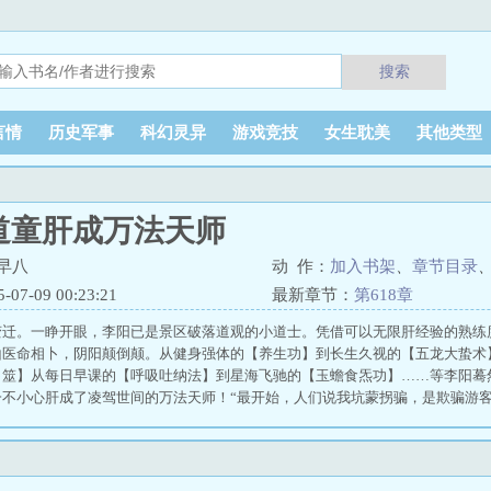
搜索
言情
历史军事
科幻灵异
游戏竞技
女生耽美
其他类型
道童肝成万法天师
早八
动 作：
加入书架
、
章节目录
7-09 00:23:21
最新章节：
第618章
变迁。一睁开眼，李阳已是景区破落道观的小道士。凭借可以无限肝经验的熟练
山医命相卜，阴阳颠倒颠。从健身强体的【养生功】到长生久视的【五龙大蛰术
卜筮】从每日早课的【呼吸吐纳法】到星海飞驰的【玉蟾食炁功】……等李阳蓦
不小心肝成了凌驾世间的万法天师！“最开始，人们说我坑蒙拐骗，是欺骗游客
叫我李真人。”“到最后，他们都叫我——仙” 今日不早八