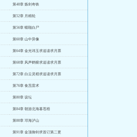
第48章 炼剑奇铁
第52章 月精轮
第56章 蟆颐白尸
第60章 山中异像
第64章 金光讳玉求追读求月票
第68章 风声鹤唳求追读求月票
第72章 白云灵稻求追读求月票
第76章 食炁雷术
第80章 设坛
第84章 朝游北海暮苍梧
第88章 邛海泸山
第91章 金顶御剑求首订第二更