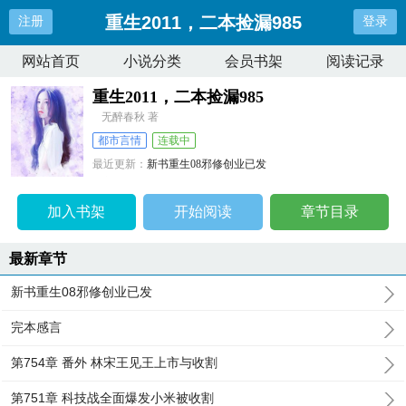
重生2011，二本捡漏985
注册
登录
网站首页
小说分类
会员书架
阅读记录
重生2011，二本捡漏985
无醉春秋 著
都市言情
连载中
最近更新：
新书重生08邪修创业已发
更新时间：
2025-08-17 20:16:15
加入书架
开始阅读
章节目录
最新章节
新书重生08邪修创业已发
完本感言
第754章 番外 林宋王见王上市与收割
第751章 科技战全面爆发小米被收割