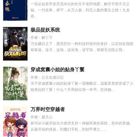
一张从始皇帝皇宫流传出的长生不老药地图，解开不死不灭之
秘。一代名将，将守，从万人敌，到无人敌的重生之路！九龙
吞...
极品捉妖系统
作者：解三千
万众瞩目之下，楚浩扔出一柄剑这轩辕剑你拿好，以后别在我面
前装逼。这天，这地，这沧海，这宇宙，谁都无法阻止我...
穿成窝囊小姐的贴身丫鬟
作者：公主在逃日记
关于穿成窝囊小姐的贴身丫鬟一觉睡醒后，温紫茉竟然穿成了小
姐身边的丫鬟！什么？开局就出现一本书，告诉她...
万界时空穿越者
作者：聂天心
新书从斗破开始当大佬求支持！神秘而来的系统，意外的穿越。
从最开始的侠岚，到魔幻手机，到铠甲勇士，...