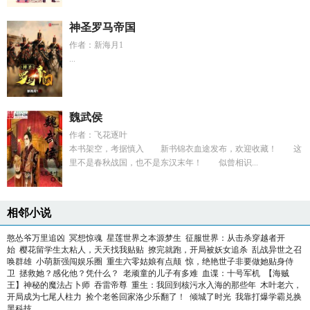
神圣罗马帝国
作者：新海月1
...
魏武侯
作者：飞花逐叶
本书架空，考据慎入 新书锦衣血途发布，欢迎收藏！ 这
里不是春秋战国，也不是东汉末年！ 似曾相识...
相邻小说
憨怂爷万里追凶
冥想惊魂
星莲世界之本源梦生
征服世界：从击杀穿越者开
始
樱花留学生太粘人，天天找我贴贴
撩完就跑，开局被妖女追杀
乱战异世之召
唤群雄
小萌新强闯娱乐圈
重生六零姑娘有点颠
惊，绝艳世子非要做她贴身侍
卫
拯救她？感化他？凭什么？
老顽童的儿子有多难
血谍：十号军机
【海贼
王】神秘的魔法占卜师
吞雷帝尊
重生：我回到核污水入海的那些年
木叶老六，
开局成为七尾人柱力
捡个老爸回家洛少乐翻了！
倾城了时光
我靠打爆学霸兑换
黑科技