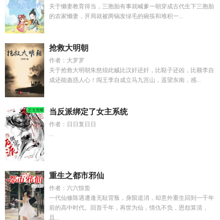
关于懒妻教育得当，三胞胎有事就喊爹一朝穿成古代生下三胞胎
的农家懒妻，开局就被两锅发绿毛的碗筷和堆积一...
抢救大明朝
作者：大罗罗
关于抢救大明朝朱慈烺此贼比汉奸还奸，比鞑子还凶，比额李自
成还能蛊惑人心！闯王李自成立马九宫山，遥望东南，感...
当反派绑定了女主系统
作者：日日复日日
...
重生之都市邪仙
作者：六六惊蛰
一代仙修陈遇遭逢无耻背叛，身陨道消，却意外重生回到一千年
前的高中时代。回首千年，再世为仙，情仇不负，恩怨算清，
且...