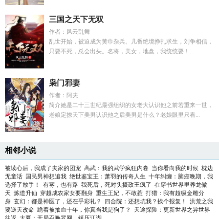
三国之天下无双
作者：风云乱舞
乱世开始，被迫成为黄巾杂兵。几番绝境挣扎求生，刘争相信，
只要不死，总会出头。名将，美女，地盘，我统统要！...
枭门邪妻
作者：阿夫
简介她是二十三世纪最强组织的女老大认识他之前若重来一世，
老娘定撩天下美男认识他之后美男是什么？老娘眼里只看...
相邻小说
被读心后，我成了夫家的团宠
高武：我的武学疯狂内卷
当你看向我的时候
枕边
无童话
国民男神想追我
绝世鉴宝王：萧羽的传奇人生
十年纠缠：脑癌晚期，我
选择了放手！
有雾，也有路
我死后，死对头摄政王疯了
在穿书世界里养龙傲
天
炼道升仙
穿越成农家女要翻身
重生王妃，不敢惹
打猎：我有超级金雕分
身
玄幻：都是神医了，还在乎彩礼？
四合院：还想坑我？挨个报复！
洪荒之我
要逆天改命
跪着被抽血十年，你真当我是狗了？
天途探险：更新世界之异世界
往返
大夏：开局召唤罗网，镇压江湖