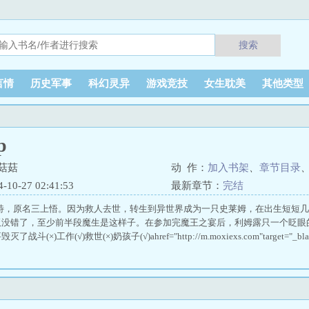
搜索
言情
历史军事
科幻灵异
游戏竞技
女生耽美
其他类型
p
菇菇
动 作：
加入书架
、
章节目录
0-27 02:41:53
最新章节：
完结
斯特，原名三上悟。因为救人去世，转生到异世界成为一只史莱姆，在出生短短
板没错了，至少前半段魔生是这样子。在参加完魔王之宴后，利姆露只一个眨眼
斗(×)工作(√)救世(×)奶孩子(√)ahref="http://m.moxiexs.com"target=