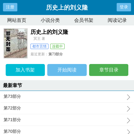
历史上的刘义隆
注册
登录
网站首页
小说分类
会员书架
阅读记录
历史上的刘义隆
冥王 著
都市言情
连载中
最近更新：
第73部分
更新时间：
2025-10-09 15:20:44
加入书架
开始阅读
章节目录
最新章节
第73部分
第72部分
第71部分
第70部分