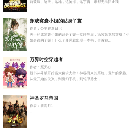
前装逼。这天，这地，这沧海，这宇宙，谁都无法阻止我...
穿成窝囊小姐的贴身丫鬟
作者：公主在逃日记
关于穿成窝囊小姐的贴身丫鬟一觉睡醒后，温紫茉竟然穿成了小
姐身边的丫鬟！什么？开局就出现一本书，告诉她...
万界时空穿越者
作者：聂天心
新书从斗破开始当大佬求支持！神秘而来的系统，意外的穿越。
从最开始的侠岚，到魔幻手机，到铠甲勇士，...
神圣罗马帝国
作者：新海月1
...