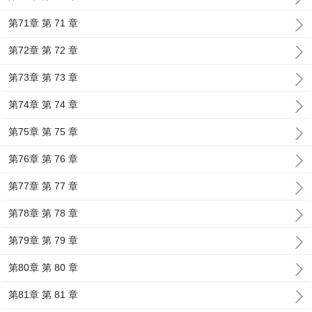
第71章 第 71 章
第72章 第 72 章
第73章 第 73 章
第74章 第 74 章
第75章 第 75 章
第76章 第 76 章
第77章 第 77 章
第78章 第 78 章
第79章 第 79 章
第80章 第 80 章
第81章 第 81 章