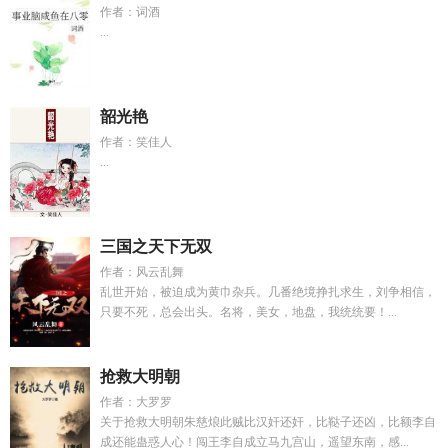
作者：词酒
...
韶光艳
作者：笑佳人
...
三国之天下无双
作者：风云乱舞
乱世开始，被迫成为黄巾杂兵。几番绝境挣扎求生，刘争相信，
只要不死，总会出头。名将，美女，地盘，我统统要！...
抢救大明朝
作者：大罗罗
关于抢救大明朝朱慈烺此贼比汉奸还奸，比鞑子还凶，比额李自
成还能蛊惑人心！闯王李自成立马九宫山，遥望东南，感...