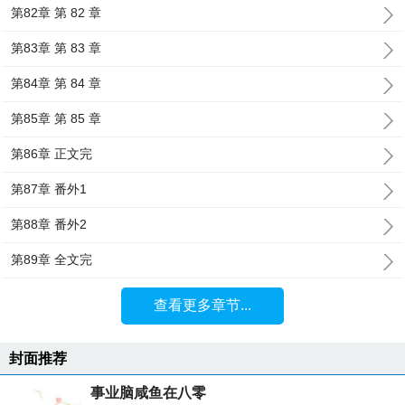
第82章 第 82 章
第83章 第 83 章
第84章 第 84 章
第85章 第 85 章
第86章 正文完
第87章 番外1
第88章 番外2
第89章 全文完
查看更多章节...
封面推荐
事业脑咸鱼在八零