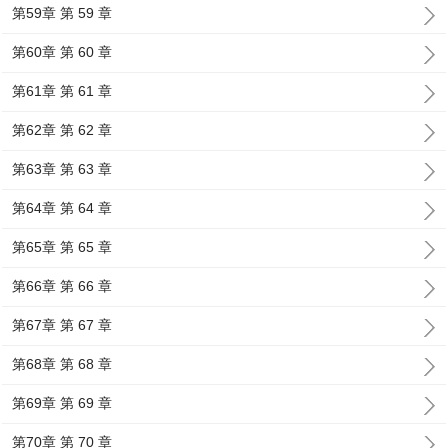
第59章 第 59 章
第60章 第 60 章
第61章 第 61 章
第62章 第 62 章
第63章 第 63 章
第64章 第 64 章
第65章 第 65 章
第66章 第 66 章
第67章 第 67 章
第68章 第 68 章
第69章 第 69 章
第70章 第 70 章