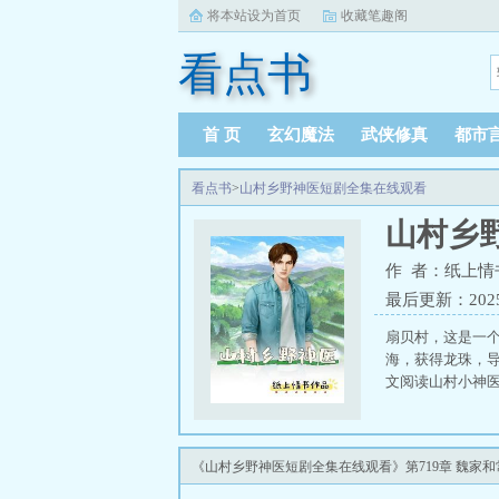
将本站设为首页
收藏笔趣阁
看点书
首 页
玄幻魔法
武侠修真
都市
看点书
>
山村乡野神医短剧全集在线观看
山村乡
作 者：纸上情
最后更新：2025-0
扇贝村，这是一
海，获得龙珠，导
文阅读山村小神医
《山村乡野神医短剧全集在线观看》第719章 魏家