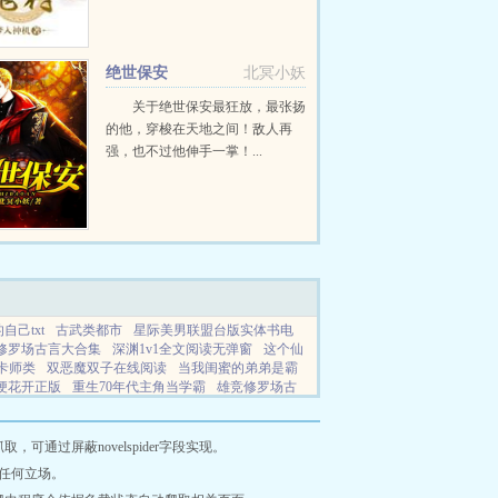
世家，蛮族，魔神，妖族，上古巫
道，千百势力，相互纠缠，因缘际
会。...
绝世保安
北冥小妖
关于绝世保安最狂放，最张扬
的他，穿梭在天地之间！敌人再
强，也不过他伸手一掌！...
自己txt
古武类都市
星际美男联盟台版实体书电
修罗场古言大合集
深渊1v1全文阅读无弹窗
这个仙
卡师类
双恶魔双子在线阅读
当我闺蜜的弟弟是霸
梗花开正版
重生70年代主角当学霸
雄竞修罗场古
闺蜜弟弟后银八
桔梗盛开时
王思宇
当我爱上闺
公公
重生之最佳编剧仕途之妖
总攻之邪神爸爸停
网王同人文bl
九条命又少了一条
我粉上Demi了 英
通过屏蔽novelspider字段实现。
在装废柴TXT全本下
激情燃烧的岁月笔趣阁最新章
任何立场。
列
心动失轨
小猫被水淋湿会生病吗
夏夜出逃北