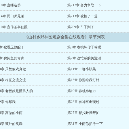
18章 直播造势
第717章 努力争取一下
14章 同门师兄弟
第713章 被摆了一道
10章 宣传茶亭仙酿
第709章 车子到了
《山村乡野神医短剧全集在线观看》章节列表
章 被香玉救醒了
第3章 春桃婶你干嘛呢
章 卖鲍鱼的青青
第7章 这忙帮的美滋滋
0章 只想假戏真做
第11章 一群小趴菜
4章 相互交流交流
第15章 你要给我打针
8章 老板娘是懂男人的
第19章 春桃婶给力
2章 你帮我
第23章 有神医出现过
6章 高傲的小丽
第27章 都找叶风帮忙
0章 额外的奖励
第31章 小丽你招待一下