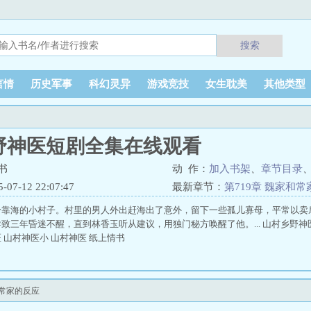
搜索
言情
历史军事
科幻灵异
游戏竞技
女生耽美
其他类型
野神医短剧全集在线观看
书
动 作：
加入书架
、
章节目录
7-12 22:07:47
最新章节：
第719章 魏家和
个靠海的小村子。村里的男人外出赶海出了意外，留下一些孤儿寡母，平常以卖
致三年昏迷不醒，直到林香玉听从建议，用独门秘方唤醒了他。... 山村乡野神
 山村神医小 山村神医 纸上情书
和常家的反应