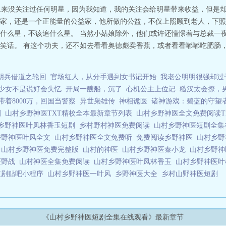
，从来没关注过任何明星，因为我知道，我的关注会给明星带来收益，但是却
家，还是一个正能量的公益家，他所做的公益，不仅上照顾到老人，下照
什么星，不该追什么星。 当然小姑娘除外，他们或许还憧憬着与总裁一夜
笑话。 有这个功夫，还不如去看看奥德彪卖香蕉，或者看看嘟嘟吃肥肠
阴兵借道之轮回
官场红人，从分手遇到女书记开始
我老公明明很强却过
少女不是说好会失忆
开局一艘船，沉了
心机公主上位记
糙汉太会撩，
带着8000万，回国当警察
异世枭雄传
神相诡医
诸神游戏：碧蓝的守望
剧
山村乡野神医TXT精校全本最新章节列表
山村乡野神医全文免费阅读T
乡野神医叶凤林香玉短剧
乡村野村神医免费阅读
山村乡野神医短剧全
乡野神医叶风全文
山村乡野神医全文免费听
免费阅读乡野神医
山村乡
上
山村乡野神医免费完整版
山村的神医
山村乡野神医秦小龙
山村乡野
医野战
山村神医全集免费阅读
山村乡野神医叶凤林香玉
山村乡野神医
短剧贴吧小程序
山村乡野神医一叶风
乡野神医大全
乡村山野神医短剧
《山村乡野神医短剧全集在线观看》最新章节