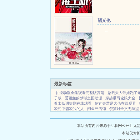
者为什么您的罚球命中率
尔还低？李胜利因为奥尼
里克记者为什么你喜欢吃
韶光艳
柿？...
...
最新标签
仙逆动漫全集观看完整版高清
总裁夫人带娃跑了
子版
爱丽丝的梦狱之国动漫
穿越带写轮眼大全
尊太低调短剧在线观看
便宜夫君是大佬在线观看
凌初中霸凌我的人
闲鱼开店铺
樱笋时全文无防盗
代
愚公子
70岁的我成了仙门敖婿
我穿越到了火
蜜她弟
重生之黄大仙从洞穴来访
山村野昧
混沌
经了最新章节
阴阳素材
触手向bl
意外招惹到闺
本站所有内容来源于互联网公开且无需登录
文怎么说
督军的女儿这部剧叫什么
雄竞修罗场现
本站仅对
节内容
梦幻西游储备金可以用来干嘛
暮登天子堂