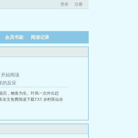
登录
注册
会员书架
阅读记录
、
开始阅读
常家的反应
扇贝，鲍鱼为生。叶风一次外出赶
医全文免费阅读下载TXT 乡村医仙全