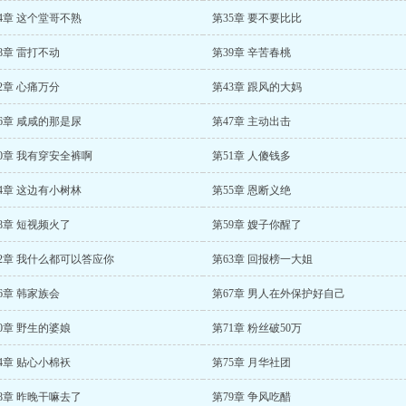
4章 这个堂哥不熟
第35章 要不要比比
8章 雷打不动
第39章 辛苦春桃
2章 心痛万分
第43章 跟风的大妈
6章 咸咸的那是尿
第47章 主动出击
0章 我有穿安全裤啊
第51章 人傻钱多
4章 这边有小树林
第55章 恩断义绝
8章 短视频火了
第59章 嫂子你醒了
2章 我什么都可以答应你
第63章 回报榜一大姐
6章 韩家族会
第67章 男人在外保护好自己
0章 野生的婆娘
第71章 粉丝破50万
4章 贴心小棉袄
第75章 月华社团
8章 昨晚干嘛去了
第79章 争风吃醋