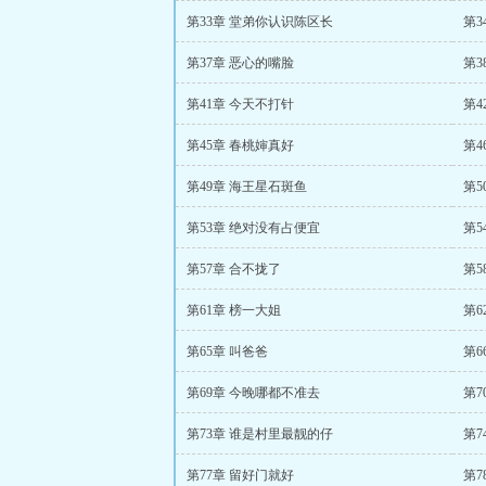
第33章 堂弟你认识陈区长
第3
第37章 恶心的嘴脸
第3
第41章 今天不打针
第4
第45章 春桃婶真好
第4
第49章 海王星石斑鱼
第5
第53章 绝对没有占便宜
第5
第57章 合不拢了
第5
第61章 榜一大姐
第6
第65章 叫爸爸
第6
第69章 今晚哪都不准去
第7
第73章 谁是村里最靓的仔
第7
第77章 留好门就好
第7