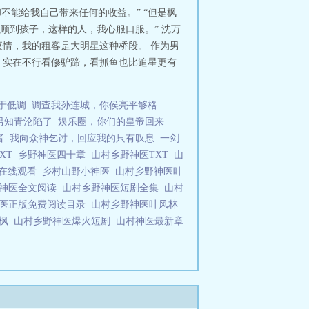
不能给我自己带来任何的收益。” “但是枫
顾到孩子，这样的人，我心服口服。” 沈万
情，我的租客是大明星这种桥段。 作为男
，实在不行看修驴蹄，看抓鱼也比追星更有
于低调
调查我孙连城，你侯亮平够格
男知青沦陷了
娱乐圈，你们的皇帝回来
者
我向众神乞讨，回应我的只有叹息
一剑
XT
乡野神医四十章
山村乡野神医TXT
山
集在线观看
乡村山野小神医
山村乡野神医叶
野神医全文阅读
山村乡野神医短剧全集
山村
神医正版免费阅读目录
山村乡野神医叶风林
叶枫
山村乡野神医爆火短剧
山村神医最新章