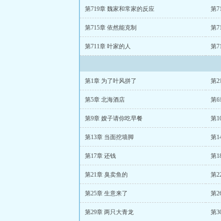
第719章 魏家和常家的反应
第7
第715章 依然能克制
第7
第711章 叶家的人
第7
第1章 为了叶风拼了
第2
第5章 北海酒店
第6
第9章 嫂子请你吃早餐
第1
第13章 当面挖墙脚
第1
第17章 还钱
第1
第21章 臭卖鱼的
第2
第25章 生意来了
第2
第29章 两只大青龙
第3