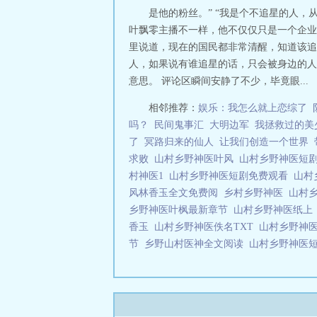
是他的粉丝。” “我是个不追星的人
叶飘零主播不一样，他不仅仅只是一个企业
里说道，现在的国民都非常清醒，知道该追
人，如果说有谁追星的话，只会被身边的人
意思。 评论区瞬间安静了不少，毕竟眼...
相邻推荐：
娱乐：我怎么就上恋综了
吗？
民间鬼事汇
大明边军
我拯救过的美
了
冥路归来的仙人
让我们创造一个世界
求败
山村乡野神医叶风
山村乡野神医短
村神医1
山村乡野神医短剧免费观看
山村
风林香玉全文免费阅
乡村乡野神医
山村
乡野神医叶枫最新章节
山村乡野神医纸
香玉
山村乡野神医佚名TXT
山村乡野神
节
乡野山村医神全文阅读
山村乡野神医