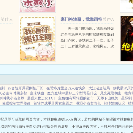
会比奥尼
为她是剑修，其实她还是个符师。
尔学会了
你以为她剑符双修，不好意思哦，
西红
她还是个傀儡师。人人说她废灵
笑佳人
豪门拖油瓶，我靠画符
希声A
根，报名大会...
爆红全网
关于豪门拖油瓶，我靠画符爆
红全网温凉八岁的时候随母改嫁到
豪门齐家，齐轼有二子一女。长子
二十三岁继承家业，叱咤风云。次
子二十二岁博士毕业，成科技新
星。女儿十八岁进娱乐圈，靠才华
成为顶流。温凉十八岁高考结束，
被她妈硬塞进齐大...
短剧
四合院开局硬刚杨厂长
在恐怖片里当万人迷快穿
大江湖全结局
致我最讨厌的
长公主何时回京都
唐末铁血
魔方魔域中最好三个型号是什么
见光死君朝山
雄竞
别叫我小猫老师
最强未世进化TXT
主角拥有写轮眼的都市
天师下山绝美
星际制
催眠控制世界修改
首辅养成手册男女主圆房
淋湿小猫表情包
郝帅婚姻状况
桔
影世界免费阅读
含情姻缘
我有九条命可以死八次的35集
顾声陈最原文
当我招惹
奥特曼强化型图片
我的女儿能预知末世第35集
上四休三对员工的好处
公主撩错了
蜜大哥的
督军的
监狱之心哪里能看
顾笙声 陈最
梦幻西游储备金与金币比例
新
即可获取的网页内容，本站爬虫遵循robots协议，若您的网站不希望被本站爬虫抓取，可
言热门榜
六十年代男主文
雄竞修罗场TXT
末世没有异能只有生存
十代目每天都
抓取到的内容由程序自动进行排版处理再展现，不涉及更改内容，不针对任何内容表述
是什么歌
落魄贵族 落地秀才 成功的商人
神婆很灵验
绝世啥意思
公交车短文系