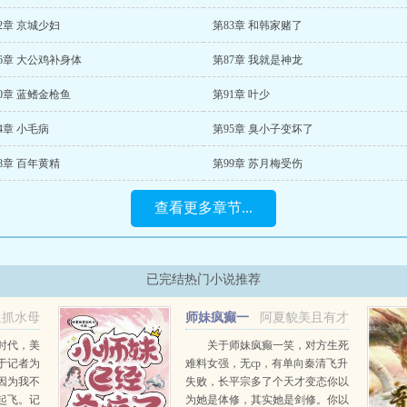
2章 京城少妇
第83章 和韩家赌了
6章 大公鸡补身体
第87章 我就是神龙
0章 蓝鳍金枪鱼
第91章 叶少
4章 小毛病
第95章 臭小子变坏了
8章 百年黄精
第99章 苏月梅受伤
查看更多章节...
已完结热门小说推荐
星抓水母
师妹疯癫一
阿夏貌美且有才
笑，对方生死难料
时代，美
关于师妹疯癫一笑，对方生死
于记者为
难料女强，无cp，有单向秦清飞升
因为我不
失败，长平宗多了个天才变态你以
起飞。记
为她是体修，其实她是剑修。你以