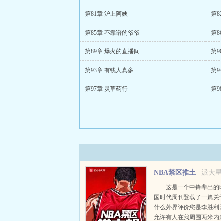
第81章 沪上阿姨
第8
第85章 不靠谱的爷爷
第8
第89章 爆火的直播间
第9
第93章 有钱人真多
第9
第97章 灵草药行
第9
NBA禁区推土
派大
机
这是一个中锋辈出的
国时代周刊登载了一篇关
什么外界评价您是李胜利
允许有人在我周围两米内