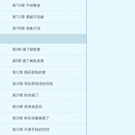
第716章 干掉黎老
第712章 看破不说破
第708章 准备行动
第4章 捅了鳗鱼窝
第8章 捅了鲍鱼老窝
第12章 捅石斑鱼的窝
第16章 旱的旱死涝的涝死
第20章 给你留门
第24章 原来就是你
第28章 村长你被偷家了
第32章 不择手段的巴结