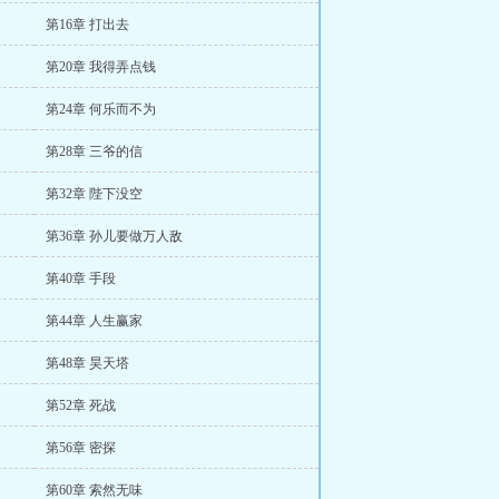
第16章 打出去
第20章 我得弄点钱
第24章 何乐而不为
第28章 三爷的信
第32章 陛下没空
第36章 孙儿要做万人敌
第40章 手段
第44章 人生赢家
第48章 昊天塔
第52章 死战
第56章 密探
第60章 索然无味