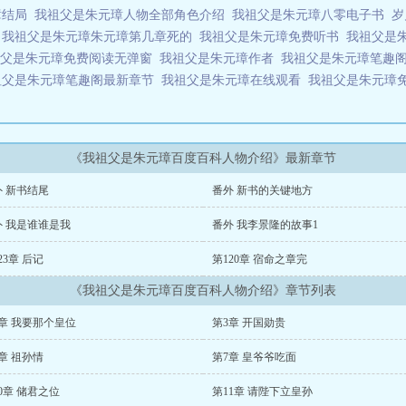
璋结局
我祖父是朱元璋人物全部角色介绍
我祖父是朱元璋八零电子书
岁
版
我祖父是朱元璋朱元璋第几章死的
我祖父是朱元璋免费听书
我祖父是
祖父是朱元璋免费阅读无弹窗
我祖父是朱元璋作者
我祖父是朱元璋笔趣
祖父是朱元璋笔趣阁最新章节
我祖父是朱元璋在线观看
我祖父是朱元璋
《我祖父是朱元璋百度百科人物介绍》最新章节
外 新书结尾
番外 新书的关键地方
外 我是谁谁是我
番外 我李景隆的故事1
23章 后记
第120章 宿命之章完
《我祖父是朱元璋百度百科人物介绍》章节列表
章 我要那个皇位
第3章 开国勋贵
章 祖孙情
第7章 皇爷爷吃面
0章 储君之位
第11章 请陛下立皇孙