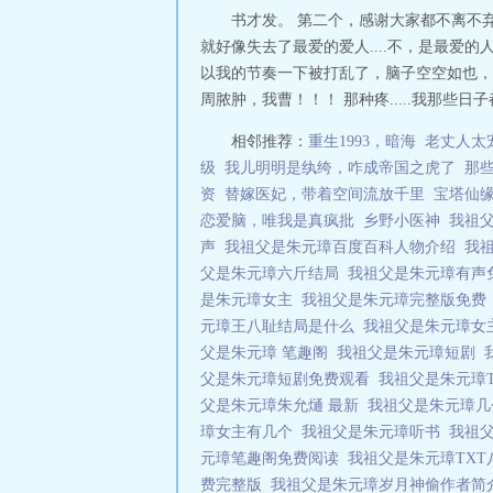
书才发。 第二个，感谢大家都不离不
就好像失去了最爱的爱人....不，是最爱
以我的节奏一下被打乱了，脑子空空如也，
周脓肿，我曹！！！ 那种疼.....我那些
相邻推荐：
重生1993，暗海
老丈人太
级
我儿明明是纨绔，咋成帝国之虎了
那
资
替嫁医妃，带着空间流放千里
宝塔仙
恋爱脑，唯我是真疯批
乡野小医神
我祖
声
我祖父是朱元璋百度百科人物介绍
我
父是朱元璋六斤结局
我祖父是朱元璋有声
是朱元璋女主
我祖父是朱元璋完整版免
元璋王八耻结局是什么
我祖父是朱元璋女
父是朱元璋 笔趣阁
我祖父是朱元璋短剧
父是朱元璋短剧免费观看
我祖父是朱元璋
父是朱元璋朱允熥 最新
我祖父是朱元璋
璋女主有几个
我祖父是朱元璋听书
我祖
元璋笔趣阁免费阅读
我祖父是朱元璋TX
费完整版
我祖父是朱元璋岁月神偷作者