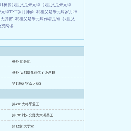
月神偷我祖父是朱元璋
我祖父是朱元璋
朱元璋TXT岁月神偷
我祖父是朱元璋岁月神
阁无弹窗
我祖父是朱元璋作者是谁
我祖父
免费阅读
番外 他是他
番外 我都快死你你丫还逗我
第119章 宿命之章5
第4章 大将军蓝玉
第8章 封朱允熥为大明吴王
第12章 大学堂