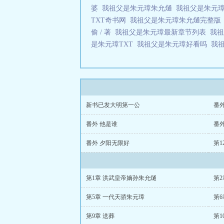
婆
我祖父是朱元璋朱允熥
我祖父是朱元
TXT奇书网
我祖父是朱元璋朱允熥完整
偷 / 著
我祖父是朱元璋最新章节列表
我
是朱元璋TXT
我祖父是朱元璋好看吗
我
新书已发大明第一公
番
番外 他是谁
番
番外 夕阳无限好
第1
第1章 洪武皇帝嫡孙朱允熥
第2
第5章 一代天骄朱元璋
第6
第9章 送葬
第1