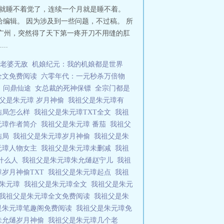
然就睡不着觉了，连续一个月就是睡不着。
给编辑。 因为涉及到一些问题，不过稿。 所
广州，突然得了天下第一疼开刀不用缝的肛
..
级老婆无敌
机娘纪元：我的机娘都是世界
全文免费阅读
六零年代：一元秒杀万倍物
问鼎仙途
女总裁的死神保镖
全宗门都是
父是朱元璋 岁月神偷
我祖父是朱元璋有
结局怎么样
我祖父是朱元璋TXT全文
我祖
元璋作者简介
我祖父是朱元璋 番茄
我祖父
结局
我祖父是朱元璋岁月神偷
我祖父是朱
元璋人物女主
我祖父是朱元璋未删减
我祖
什么人
我祖父是朱元璋朱允熥赵宁儿
我祖
璋岁月神偷TXT
我祖父是朱元璋起点
我祖
是朱元璋
我祖父是朱元璋全文
我祖父是朱元
我祖父是朱元璋全文免费阅读
我祖父是朱
是朱元璋笔趣阁免费阅读
我祖父是朱元璋免
朱允熥岁月神偷
我祖父是朱元璋几个老