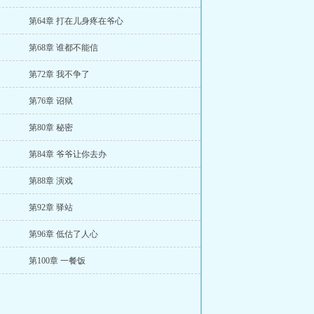
第64章 打在儿身疼在爷心
第68章 谁都不能信
第72章 我不争了
第76章 诏狱
第80章 秘密
第84章 爷爷让你去办
第88章 演戏
第92章 驿站
第96章 低估了人心
第100章 一餐饭