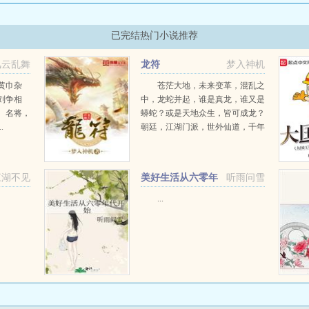
已完结热门小说推荐
风云乱舞
龙符
梦入神机
黄巾杂
苍茫大地，未来变革，混乱之
刘争相
中，龙蛇并起，谁是真龙，谁又是
。名将，
蟒蛇？或是天地众生，皆可成龙？
.
朝廷，江湖门派，世外仙道，千年
世家，蛮族，魔神，妖族，上古巫
道，千百势力，相互纠缠，因缘际
会。...
江湖不见
美好生活从六零年
听雨问雪
代开始
...