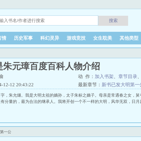
搜索
言情
历史军事
科幻灵异
游戏竞技
女生耽美
其他类型
是朱元璋百度百科人物介绍
偷
动 作：
加入书架
、
章节目录
2-12 20:43:22
最新章节：
新书已发大明第一
名字，朱允熥。我是大明太祖的嫡孙，太子朱标之嫡子。母亲是常遇春之女，舅
最有分量的，最为合法的继承人。我将开创一个不一样的大明，风华无双，日月
第一公