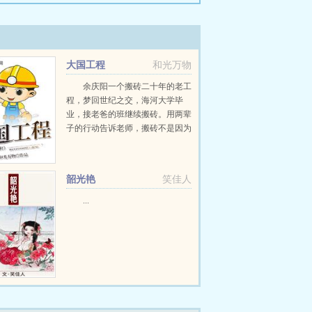
大国工程
和光万物
余庆阳一个搬砖二十年的老工
程，梦回世纪之交，海河大学毕
业，接老爸的班继续搬砖。用两辈
子的行动告诉老师，搬砖不是因为
我学习不好！是我命中注定要搬砖
已有两本百万字完本书超级村主任
最强退伍兵，可以放心入坑！大国
韶光艳
笑佳人
工程书友群，群聊号码...
...