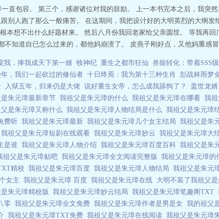
弃一直包容。 第三个，感谢诸位对我的鼓励。 上一本书完本之后，我突
的人跟别人跑了那么一般痛苦。 在这期间，我把设计好的大明英烈的大纲发
根本想不出什么好题材来。 然后八月份我回老家给父亲圆坟。 等我再回
日子都不知道自已怎么过来的，都他妈崩溃了。 皮燕子刚好点，又他妈重感冒..
宠我，捧我成天下第一婿
牧神纪
重生之都市狂仙
兽能转化：带着SSS
些年，我们一起砍过的修仙者
十日终焉：我为第十三种生肖
彭战林雨梦
缘
入狱五年，归来仍是大佬
说好重生女帝，怎么成我舔狗了？
盖世龙婿
父是朱元璋最新章节
我祖父是朱元璋的什么
我祖父是朱元璋在哪看
我祖
祖父是朱元璋又称什么
我祖父是朱元璋人物结局是什么
我祖父是朱元璋
免费听
我祖父是朱元璋最新
我祖父是朱元璋几个女主结局
我祖父是朱
费
我祖父是朱元璋短剧在线观看
我祖父是朱元璋妙云
我祖父是朱元璋大
主是谁
我祖父是朱元璋人物介绍
我祖父是朱元璋百度百科
我祖父是朱
我祖父是朱元璋贴吧
我祖父是朱元璋全文阅读完整版
我祖父是朱元璋的
TXT精校
我祖父是朱元璋百度
我祖父是朱元璋人物结局
我祖父是朱元
几个女主
我祖父是朱元璋 百度
我祖父是朱元璋在线
大明不装了我祖父
父是朱元璋精校版
我祖父是朱元璋妙云结局
我祖父是朱元璋笔趣阁TXT
T八零
我祖父是朱元璋全文免费
我祖父是朱元璋作者是男是女
我的祖父
简介
我祖父是朱元璋TXT免费
我祖父是朱元璋在线阅读
我祖父是朱元璋