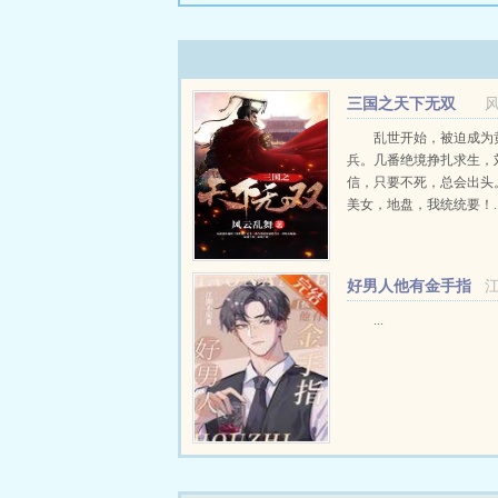
三国之天下无双
乱世开始，被迫成为
兵。几番绝境挣扎求生，
信，只要不死，总会出头
美女，地盘，我统统要！..
好男人他有金手指
[快穿]
...