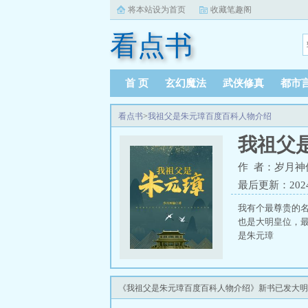
将本站设为首页
收藏笔趣阁
看点书
首 页
玄幻魔法
武侠修真
都市
看点书
>
我祖父是朱元璋百度百科人物介绍
我祖父
作 者：岁月神
最后更新：2024-1
我有个最尊贵的
也是大明皇位，
是朱元璋
《我祖父是朱元璋百度百科人物介绍》新书已发大明