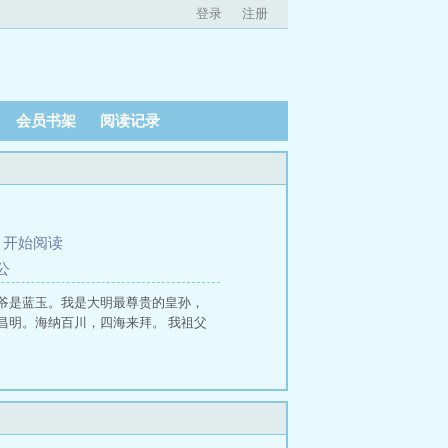
登录
注册
会员书架
阅读记录
、
开始阅读
公
爷是蓝玉。我是大明最尊贵的皇孙，
昌明。海纳百川，四海来拜。 我祖父