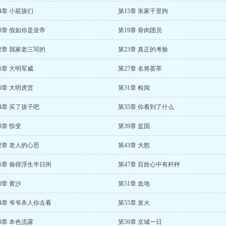
4章 小屁孩们
第15章 朱家千里驹
8章 假如你是皇帝
第19章 骨肉团员
2章 我家老三写的
第23章 真正的考验
6章 大明军威
第27章 名将荟萃
0章 大明虎贲
第31章 检阅
4章 买了孩子吧
第35章 你看到了什么
8章 惊变
第39章 监国
2章 老人的心思
第43章 大怒
6章 偷得浮生半日闲
第47章 百姓心中有杆秤
0章 黄沙
第51章 血地
4章 爷爷杀人你去看
第55章 发火
8章 本色流露
第59章 京城一日