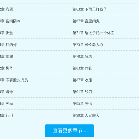
2章 彩票
第63章 下雨天打孩子
6章 宫闱阴冷
第67章 宫里闹鬼
0章 佛堂
第71章 给太子妃一个体面
4章 打的好
第75章 可怜老人心
8章 赏赐
第79章 解缙
2章 风华
第83章 葬礼
6章 不要脸的演员
第87章 收服
0章 请命
第91章 战刀
4章 灾民
第95章 灾情
8章 行刑
第99章 人定胜天
查看更多章节...