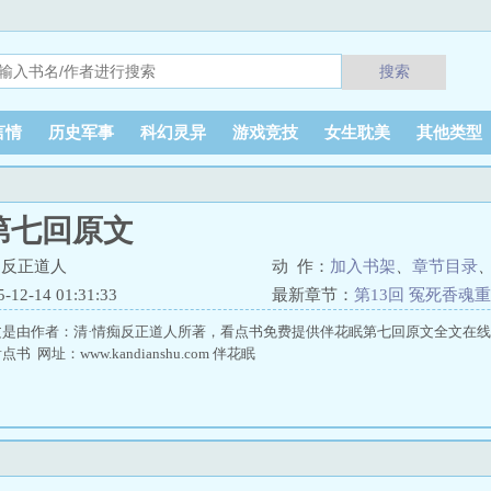
搜索
言情
历史军事
科幻灵异
游戏竞技
女生耽美
其他类型
第七回原文
痴反正道人
动 作：
加入书架
、
章节目录
2-14 01:31:33
最新章节：
第13回 冤死香魂
文是由作者：清·情痴反正道人所著，看点书免费提供伴花眠第七回原文全文在
 网址：www.kandianshu.com 伴花眠