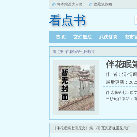
将本站设为首页
收藏笔趣阁
看点书
首 页
玄幻魔法
武侠修真
都市
看点书
>
伴花眠第七回原文
伴花眠
作 者：清·情
最后更新：2025-1
伴花眠第七回原
三秒记住本站：看点书
《伴花眠第七回原文》第13回 冤死香魂重见天日