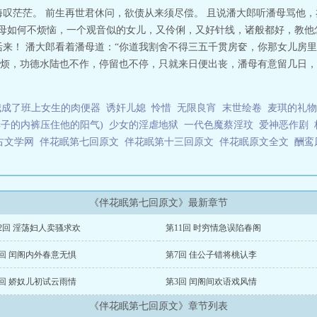
海叹茫茫。 前生再世君休问，欲债从来须尽偿。 且说潘大郎听潘母骂他
潘母如何不烦恼，一个观音似的女儿，又伶俐，又好针线，诸般都好，教他
活来！ 潘大郎看着潘母道：“你道我割舍不得三五千贯房奁，你那女儿房
烦，功德水陆也不作，停留也不停，只就来日便出丧，潘母有意留几日，
我成了班上女生的肉便器
诱奸儿媳
怜惜
无限良宵
末世绘卷
麦琪的礼物
妻子的内裤压住他的阳气)
少女的淫虐地狱
一代色魔蔡淫玟
爱神恶作剧
古文学网
伴花眠第七回原文
伴花眠第十三回原文
伴花眠原文全文
酬鸾
《伴花眠第七回原文》最新章节
2回 淫荡妇人卖骚求欢
第11回 时穷情急误陷春阁
8回 闰阁内外春意无惧
第7回 佳公子错将桃认李
4回 娇奴儿初试云雨情
第3回 闰阁间欢语戏风情
《伴花眠第七回原文》章节列表