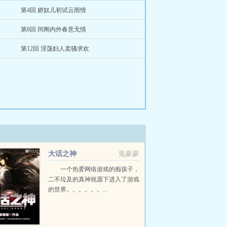
第4回 娇奴儿初试云雨情
第8回 闰阁内外春意无惧
第12回 淫荡妇人卖骚求欢
大话之神
鬼豪豪
一个热爱网络游戏的痴孩子，
二不垃及的真神祝愿下进入了游戏
的世界。。。。。。...