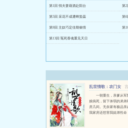
第1回 悄夫妻藉酒赴阳台
第
第5回 采花不成遭蜂蛰蕊
第
第9回 主奴巧定佳期偷情
第1
第13回 冤死香魂重见天日
乱世情歌：农门女
将
一朝重生，亲爹从军
娘病死，留下体弱的弟弟
房几间。无奈家有极品亲
我家房还想害我姐弟性命
心夫妻垂帘，才有这安稳
偶然山中救得老道一位，