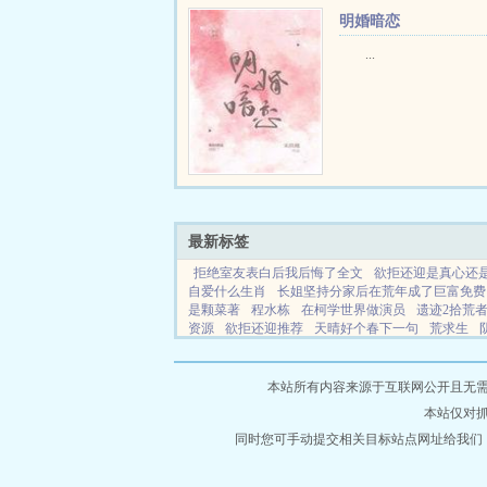
相授修得一身好武艺。骤
明婚暗恋
息，变身潇洒少年郎，入了天
...
最新标签
拒绝室友表白后我后悔了全文
欲拒还迎是真心还
自爱什么生肖
长姐坚持分家后在荒年成了巨富免费
是颗菜著
程水栋
在柯学世界做演员
遗迹2拾荒
资源
欲拒还迎推荐
天晴好个春下一句
荒求生
的前一句
阿姨只有你能救我了
数码驯兽师2物品
yarn
假千金她今天优秀了吗免费阅读
拾遗迹全文
荒逆袭种田免费阅读
盘点绝望世界观
一只灰太狼
本站所有内容来源于互联网公开且无需登录
姐刘亦菲林俊逸言情在线阅读
假千金她今天优秀了
本站仅对
么
真酒如何成为警视厅之光结局
阳神功法
数码
迎是喜欢一个人吗
同时您可手动提交相关目标站点网址给我们
红唇印衣服
虞夕傅砚辞
陶子q
七零穿成知青我连夜逃港TXT
重生80 媳妇有点辣
完整版
消防轩
重生80媳妇有点辣每个人结局
被