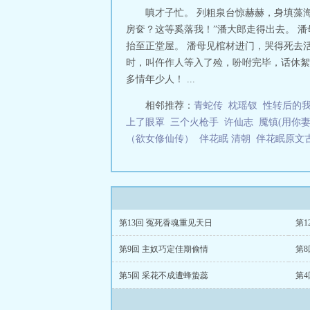
嗔才子忙。 列粗泉台惊赫赫，身填藻
房奁？这等奚落我！”潘大郎走得出去。 
抬至正堂屋。 潘母见棺材进门，哭得死去
时，叫仵作人等入了殓，吩咐完毕，话休絮
多情年少人！ ...
相邻推荐：
青蛇传
枕瑶钗
性转后的
上了眼罩
三个火枪手
许仙志
魇镇(用你
（欲女修仙传）
伴花眠 清朝
伴花眠原文
第13回 冤死香魂重见天日
第1
第9回 主奴巧定佳期偷情
第
第5回 采花不成遭蜂蛰蕊
第