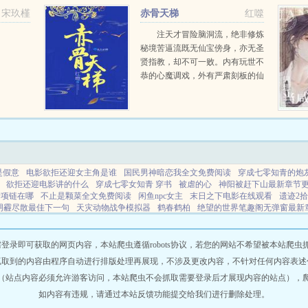
闻亲爹消
通一颗星辰，直至，让九重天上，
宋玖槿
赤骨天梯
红噬
...
都有自己的武命星辰，化...
注天才冒险脑洞流，绝非修炼
秘境苦逼流既无仙宝傍身，亦无圣
贤指教，却不可一败。内有玩世不
恭的心魔调戏，外有严肃刻板的仙
友说教，却要坚守己道。穷得绳床
瓦灶，遇事捉襟见肘，却不忘重振
王名。仙神斥我狂放不羁，妖魔笑
我嚣张逞能，那又如何？一...
是假意
电影欲拒还迎女主角是谁
国民男神暗恋我全文免费阅读
穿成七零知青的炮
欲拒还迎电影讲的什么
穿成七零女知青 穿书
被虐的心
神阳被赶下山最新章节
者项链在哪
不止是颗菜全文免费阅读
闲鱼npc女主
末日之下电影在线观看
遗迹2
阴霾尽散最佳下一句
天灾动物战争模拟器
鹤春鹤柏
绝望的世界笔趣阁无弹窗最新
图鉴大全一览表
末日之下免费观看入口
拾荒者书
饮鹤泉
阿姨你病只有你能治的
重生之80媳妇有点辣全文免费阅读
深赤色是什么颜色
潘多拉的复仇下卷71后面
和七只小羊的故事
我阿姨啊
穿着婚纱的少女
欲拒还迎电影结局是什么
荒野求生
即可获取的网页内容，本站爬虫遵循robots协议，若您的网站不希望被本站爬虫抓取，可
吗完结全本
火影我只会大招
阴霾散尽是什么意思
女主是虞知宁名字
长姐坚持分
抓取到的内容由程序自动进行排版处理再展现，不涉及更改内容，不针对任何内容表述
兽v驯兽师01
灰狼灰狼灰狼视频
太古圣王 笔趣阁
如何拒绝室友的过分要求
一纸
（站点内容必须允许游客访问，本站爬虫不会抓取需要登录后才展现内容的站点），
g
太古圣皇决
替嫁后我要被笑死
洁身自爱byschade讲的什么
数码驯兽师2wiki
全家穿越后带全家致富
神仙姐姐颜值巅峰
清梦缠春原著免费阅读
欲拒还迎电影
如内容有违规，请通过本站反馈功能提交给我们进行删除处理。
虐症
大叔的幸福日子韩剧
意外获得神阳的
甲鱼 短剧
网站地图
网站tag地图