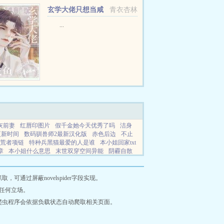
玄学大佬只想当咸
青衣杏林
鱼
...
灰前妻
红唇印图片
假千金她今天优秀了吗
洁身
更新时间
数码驯兽师2最新汉化版
赤色后边
不止
拾荒者项链
特种兵黑猫最爱的人是谁
本小姐回家txt
章
本小姐什么意思
末世双穿空间异能
阴霾自散
背景故事
星际大佬穿越年代文
变身末世最强少女
美味关系2介绍
一只大灰狼的全部作品
长姐携家逃
之球妹篇精彩视频
喂饱我有没有其他推荐
神仙姐
通过屏蔽novelspider字段实现。
家后在荒年成了巨富免费阅读
天好晴下一句是什
任何立场。
婚约护你舟全短剧
鹤春行
一纸婚约误半生
欲拒还
爬虫程序会依据负载状态自动爬取相关页面。
替嫁后我被宠上天江晚
遗迹2拾荒者戒指
拒绝舍友
剧情解析
太古圣王列表
海珍珠厂
球姐荒野求生