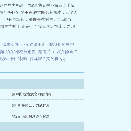
，亦勃然大怒道：“你道我真舍不得三五千贯
怎不伤心？ 少不得潘大郎买具棺木，八个人
里，但有的细软，都搬在棺材里。”只就当
那里肯听！ 正是：可怜三尺无情土，盖却
傲雪女侠
小女奴试用期
我给OL娇妻绑
杨门女将穆桂英别传
魔道淫行
淫女修仙传
凤第一回伴花眠
伴花眠全文免费阅读
第10回 撩春意帘内暗消魂
第6回 多情公子力战群芳
第2回 两情兴浓酒饵迷离