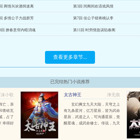
2回 两情兴浓酒饵迷离
第3回 闰阁间欢语戏风情
6回 多情公子力战群芳
第7回 佳公子错将桃认李
0回 撩春意帘内暗消魂
第11回 时穷情急误陷春阁
查看更多章节...
已完结热门小说推荐
言沫小歌
太古神王
净无痕
阵亡，亲
玄幻爽文九天大陆，天穹之上
和青砖瓦
有九条星河，亿万星辰，皆为武命
戚，占了
星辰，武道之人，可沟通星辰，觉
！幸得好
醒星魂，成武命修士。传说，九天
日子过。
大陆最为厉害的武修，每突破一个
得其倾囊
境界，便能开辟一扇星门，从而沟