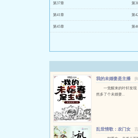
第37章
第3
第41章
第4
第45章
第4
我的未婚妻是主播
一觉醒来的叶轩发现
然多了个未婚妻...
乱世情歌：农门女
将