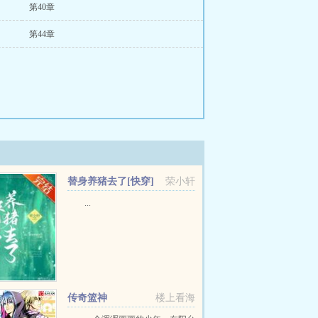
第40章
第44章
替身养猪去了[快穿]
荣小轩
...
传奇篮神
楼上看海