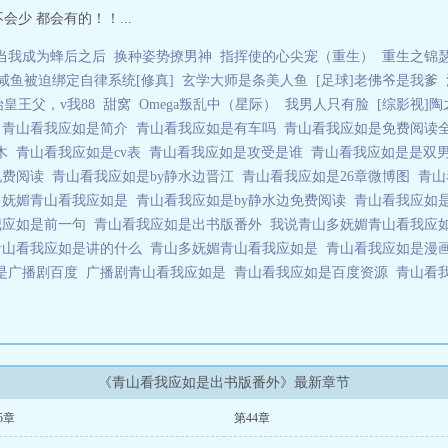
少 都会有的！！...
当我成为蜂后之后
换种姿势撩男神
指挥使的心尖宠（重生）
重生之锦
咸鱼被迫绑定自律系统[修真]
玄学大师是条美人鱼
[足球]老佛爷是我爹
始皇王父，v我88
甜窝
Omega叛乱中（星际）
我男人只有脸
[综影视]
么
青山看我应如是简介
青山看我应如是有车吗
青山看我应如是免费阅读
更木
青山看我应如是cv表
青山看我应如是攻受是谁
青山看我应如是是双
免费阅读
青山看我应如是by静水边晋江
青山看我应如是26章微博图
青山
多妩媚青山看我应如是
青山看我应如是by静水边免费阅读
青山看我应如
我应如是前一句
青山看我应如是出书版番外
我说青山多妩媚青山看我应
青山看我应如是讲的什么
青山多妩媚青山看我应如是
青山看我应如是漫
是广播剧百度
广播剧青山看我应如是
青山看我应如是百度资源
青山看
《青山看我应如是出书版番外》最新章节
5章
第44章