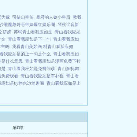
瑟为嫁
司徒山空传
暴君的人参小皇后
教我
沙雕魔尊哥哥带妹爆红娱乐圈
琴秋尘音新
陶之娇娇
苏轼青山看我应如是
青山看我应如
全文
青山看我应如是下一句
青山看我应如
男主吗
我看青山美如画 料青山看我应如
看我应如是的上一句是什么
青山看我应如
是是什么意思
青山看我应如是漫画免费下拉
如是
青山看我应如是免费阅读
青山多抚媚
画免费观看
青山看我应如是车补档
青山看
我应如是by静水边笔趣阁
青山看我应如是上
第43章