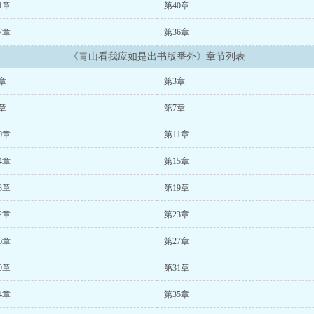
1章
第40章
7章
第36章
《青山看我应如是出书版番外》章节列表
章
第3章
章
第7章
0章
第11章
4章
第15章
8章
第19章
2章
第23章
6章
第27章
0章
第31章
4章
第35章