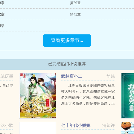
8章
第39章
2章
第43章
6章
查看更多章节...
已完结热门小说推荐
执笔厌墨
武林店小二
简炜
，自己突
江湖日报讯肯麦郎连锁客栈享
誉大明各府，其总部却是京城一家
名为来福的小客栈。来福客栈在江
湖上大名鼎鼎，即便费用高昂，上
到各派掌门下到江湖游侠，都挤破
脑袋想去来福客栈吃顿饭。记者有
幸请到武林盟主，揭开来福客栈的
言沫小歌
七十年代小娇媳
清知许
秘密！来福客栈日常一幕...