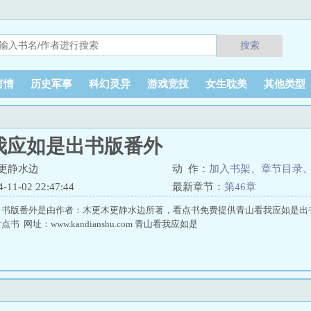
搜索
言情
历史军事
科幻灵异
游戏竞技
女生耽美
其他类型
我应如是出书版番外
更静水边
动 作：
加入书架
、
章节目录
1-02 22:47:44
最新章节：
第46章
出书版番外是由作者：木更木更静水边所著，看点书免费提供青山看我应如是出
 网址：www.kandianshu.com 青山看我应如是