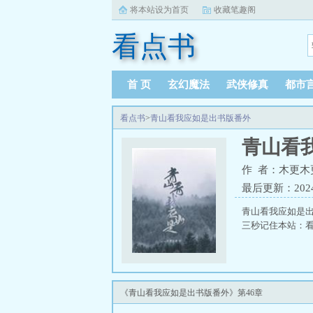
将本站设为首页
收藏笔趣阁
看点书
首 页
玄幻魔法
武侠修真
都市
看点书
>
青山看我应如是出书版番外
青山看
作 者：木更木
最后更新：2024-1
青山看我应如是
三秒记住本站：看点书
《青山看我应如是出书版番外》第46章