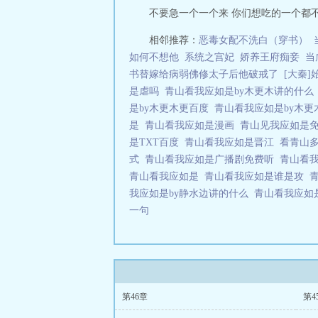
不要急一个一个来 你们想吃的一个都不会
相邻推荐：
恶毒女配不洗白（穿书）
如何不想他
系统之宫妃
娇养王府痴妾
当
书替嫁给病弱佛修太子后他破戒了
[大秦]
是虐吗
青山看我应如是by木更木讲的什
是by木更木更百度
青山看我应如是by木
是
青山看我应如是漫画
青山见我应如是
是TXT百度
青山看我应如是晋江
看青山
式
青山看我应如是广播剧免费听
青山看
青山看我应如是
青山看我应如是谁是攻
我应如是by静水边讲的什么
青山看我应如
一句
第46章
第4