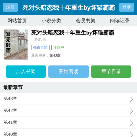
死对头暗恋我十年重生by坏猫霸霸
注册
登录
网站首页
小说分类
会员书架
阅读记录
死对头暗恋我十年重生by坏猫霸霸
昼池 著
都市言情
连载中
最近更新：
第43章
更新时间：
2025-02-18 20:55:20
加入书架
开始阅读
章节目录
最新章节
第43章
第42章
第41章
第40章