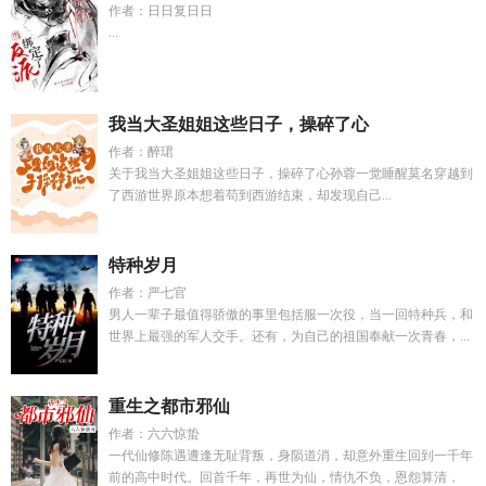
作者：日日复日日
...
我当大圣姐姐这些日子，操碎了心
作者：醉珺
关于我当大圣姐姐这些日子，操碎了心孙蓉一觉睡醒莫名穿越到
了西游世界原本想着苟到西游结束，却发现自己...
特种岁月
作者：严七官
男人一辈子最值得骄傲的事里包括服一次役，当一回特种兵，和
世界上最强的军人交手。还有，为自己的祖国奉献一次青春，...
重生之都市邪仙
作者：六六惊蛰
一代仙修陈遇遭逢无耻背叛，身陨道消，却意外重生回到一千年
前的高中时代。回首千年，再世为仙，情仇不负，恩怨算清，