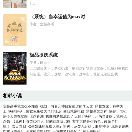
且...
（系统）当幸运值为max时
作者：空城黎明
...
极品捉妖系统
作者：解三千
万众瞩目之下，楚浩扔出一柄剑这轩辕剑你拿好，以后别在我面
前装逼。这天，这地，这沧海，这宇宙，谁都无法阻止我...
相邻小说
我是高手我怎么不知道
抗战：向着元帅目标前进的李云龙
穿越农家，科举为
上
快穿好孕：娇软兔兔被大佬们狂宠
修仙就是抢钱
穿越星光之神
快穿：老祖
宗今天也在发癫
误惹春潮
我做的梦都成真了[无限]
快穿：开局当爹娘，我有亿
点强
【原神】各类cp同人
他的背影我记得
玄学大佬是小奶包，改命？打
钱！
雪日当归
双生姐妹的互换人生2
斩神：从婴儿开始，肝翻神明
现任更是两
巴掌（重生）
金主的养狐日常
一觉醒来我失忆了
魔王寻回记