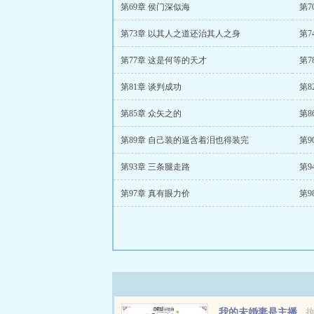
第69章 侯门深似海
第
第73章 以其人之道还治其人之身
第77章 这是何等的天才
第7
第81章 谈判成功
第8
第85章 众矢之的
第8
第89章 自己装的逼含着泪也得装完
第9
第93章 三条腿走路
第9
第97章 真有眼力价
第9
我的未婚妻是主播