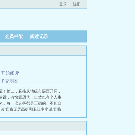
登录
注册
会员书架
阅读记录
、
开始阅读
记多交朋友
证！第二，直接从地级市层面开局，
建设，有快意恩仇，自然也有个人生
来，每一次选择都是正确的。不但自
读 官路无尽高妍和卫江南小说 官路