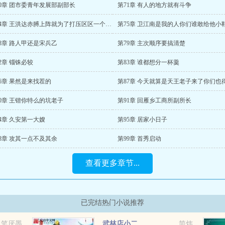
70章 团市委青年发展部副部长
第71章 有人的地方就有斗争
第74章 王洪达赤膊上阵就为了打压区区一个副科级干部
第75章 卫江南是我的人你们谁敢给他小
8章 路人甲还是宋兵乙
第79章 主次顺序要搞清楚
2章 锱铢必较
第83章 谁都想分一杯羹
6章 果然是来找茬的
0章 王锴你特么的坑老子
第91章 回雁乡工商所副所长
4章 久安第一大嫂
第95章 居家小日子
8章 攻其一点不及其余
第99章 首秀启动
查看更多章节...
已完结热门小说推荐
执笔厌墨
武林店小二
简炜