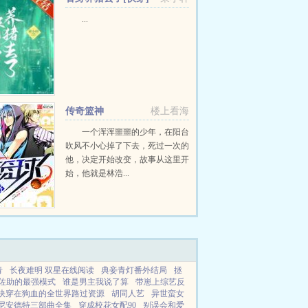
...
传奇篮神
楼上看海
一个浑浑噩噩的少年，在阳台
吹风不小心掉了下去，死过一次的
他，决定开始改变，故事从这里开
始，他就是林浩...
青
长夜难明 双星在线阅读
典妾青灯番外结局
拯
佐助的最强模式
谁是男主我说了算
带崽上综艺反
快穿在狗血的全世界路过资源
胡同人艺
异世蛮女
尼安德特三部曲全集
穿成校花女配90
别误会和爱