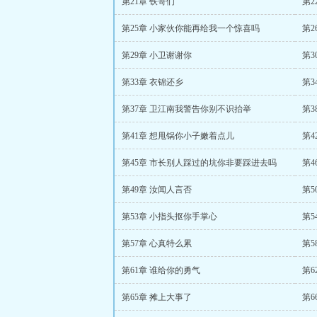
第21章 铁哥们
第2
第25章 小家伙你能再给我一个惊喜吗
第2
第29章 小卫谢谢你
第3
第33章 衣锦还乡
第3
第37章 卫江南我警告你别不识抬举
第3
第41章 想甩锅你小子嫩着点儿
第
第45章 市长别人踩过的坑你非要踩进去吗
第4
第49章 汝闻人言否
第5
第53章 小指头抠你手掌心
第5
第57章 心真特么累
第5
第61章 谁给你的勇气
第6
第65章 摊上大事了
第6