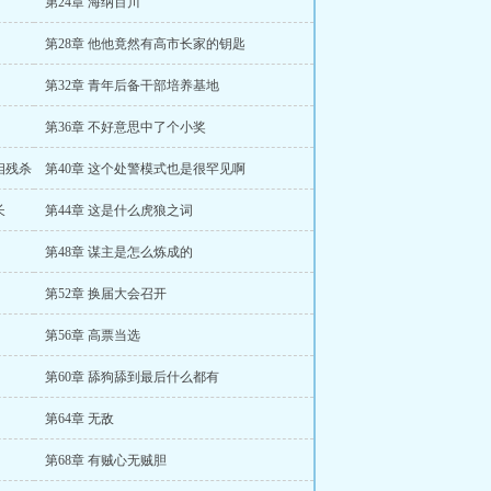
第24章 海纳百川
第28章 他他竟然有高市长家的钥匙
第32章 青年后备干部培养基地
第36章 不好意思中了个小奖
相残杀
第40章 这个处警模式也是很罕见啊
长
第44章 这是什么虎狼之词
第48章 谋主是怎么炼成的
第52章 换届大会召开
第56章 高票当选
第60章 舔狗舔到最后什么都有
第64章 无敌
第68章 有贼心无贼胆