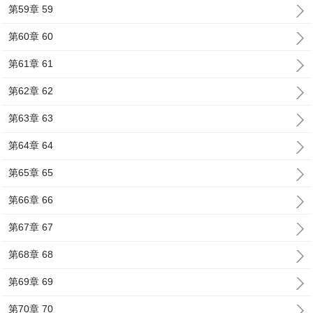
第59章 59
第60章 60
第61章 61
第62章 62
第63章 63
第64章 64
第65章 65
第66章 66
第67章 67
第68章 68
第69章 69
第70章 70