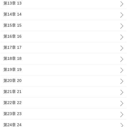
第13章 13
第14章 14
第15章 15
第16章 16
第17章 17
第18章 18
第19章 19
第20章 20
第21章 21
第22章 22
第23章 23
第24章 24