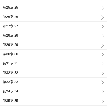
第25章 25
第26章 26
第27章 27
第28章 28
第29章 29
第30章 30
第31章 31
第32章 32
第33章 33
第34章 34
第35章 35