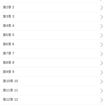
第2章 2
第3章 3
第4章 4
第5章 5
第6章 6
第7章 7
第8章 8
第9章 9
第10章 10
第11章 11
第12章 12