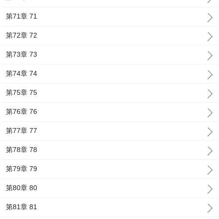
第71章 71
第72章 72
第73章 73
第74章 74
第75章 75
第76章 76
第77章 77
第78章 78
第79章 79
第80章 80
第81章 81