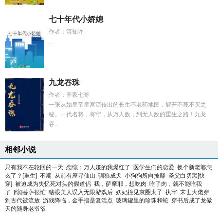
七十年代小娇媳
作者：清知许
...
九龙吞珠
作者：齐家七哥
一张从始皇帝皇宫流传出的长生不老药地图，解开不死不灭之
秘。一代名将，将守，从万人敌，到无人敌的重生之路！九龙
吞...
相邻小说
只有我不在轮回的一天
恋综：万人嫌的我爆红了
医学生们的恋爱
换个新老婆怎
么了？[重生]
不期
从前有座寻仙山
驯狼成犬
小狗狗所向披靡
圣父白切黑[快
穿]
被迫成为失忆死对头的假道侣
我，萨摩耶，想吃肉
吃了肉，就不能吃我
了
[综]菩萨很忙
瞎眼美人误入无限游戏后
妖妃撞见京圈太子
执牢
末世大佬穿
到古代被流放
游戏降临，金手指是复活点
玻璃罐里的珍珠和蛇
穿书后成了龙傲
天的随身老爷爷