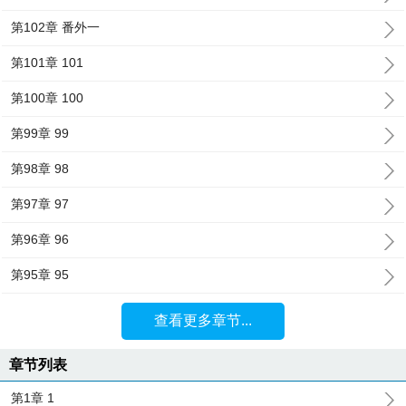
第102章 番外一
第101章 101
第100章 100
第99章 99
第98章 98
第97章 97
第96章 96
第95章 95
查看更多章节...
章节列表
第1章 1