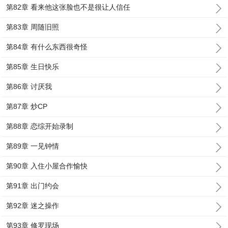
第82章 看来他这张脸也不是很让人信任
第83章 周随旧照
第84章 有什么东西很奇怪
第85章 生日快乐
第86章 讨厌我
第87章 炒CP
第88章 恋综开始录制
第89章 一见钟情
第90章 入住小屋合作愉快
第91章 出门约会
第92章 迷之操作
第93章 修罗现场