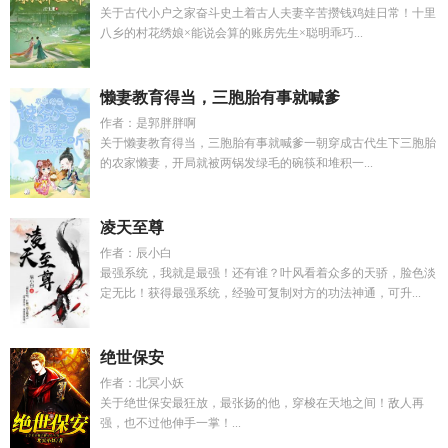
关于古代小户之家奋斗史土着古人夫妻辛苦攒钱鸡娃日常！十里
八乡的村花绣娘×能说会算的账房先生×聪明乖巧...
懒妻教育得当，三胞胎有事就喊爹
作者：是郭胖胖啊
关于懒妻教育得当，三胞胎有事就喊爹一朝穿成古代生下三胞胎
的农家懒妻，开局就被两锅发绿毛的碗筷和堆积一...
凌天至尊
作者：辰小白
最强系统，我就是最强！还有谁？叶风看着众多的天骄，脸色淡
定无比！获得最强系统，经验可复制对方的功法神通，可升...
绝世保安
作者：北冥小妖
关于绝世保安最狂放，最张扬的他，穿梭在天地之间！敌人再
强，也不过他伸手一掌！...