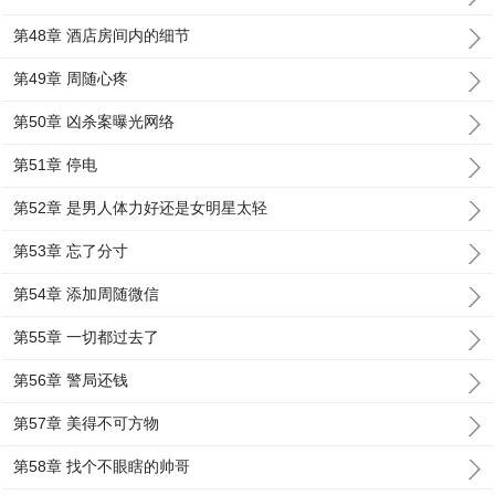
第48章 酒店房间内的细节
第49章 周随心疼
第50章 凶杀案曝光网络
第51章 停电
第52章 是男人体力好还是女明星太轻
第53章 忘了分寸
第54章 添加周随微信
第55章 一切都过去了
第56章 警局还钱
第57章 美得不可方物
第58章 找个不眼瞎的帅哥