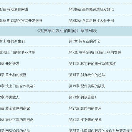
87章 移动通信网络
第386章 高性能系统研发难点
83章 靳诗韵的官网开发服务
第382章 八四科技接入骨干网
《科技革命发生的时间》章节列表
章 野餐的新生们
第3章 转专业的讨论
6章 找上门的转专业学生
第7章 中科院的计划童士柏的支持
0章 开始研发
第11章 林宇轩的操作系统考核
4章 童士柏的视察
第15章 创办校企的想法
8章 找上门的合作机会2
第19章 配件供应的缺失
2章 再见故人
第23章 初战告捷1
6章 资金雄厚的商家
第27章 意向书的作用
0章 辞职下海的郭浩然
第31章 接下来的安排
4章 网络论坛的想法
第35章 适应国内环境的操作系统研发规