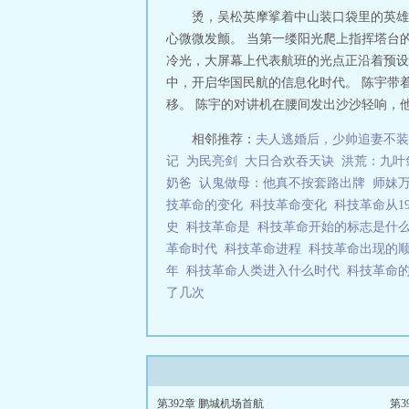
烫，吴松英摩挲着中山装口袋里的英雄钢
心微微发颤。 当第一缕阳光爬上指挥塔台
冷光，大屏幕上代表航班的光点正沿着预设
中，开启华国民航的信息化时代。 陈宇带
移。 陈宇的对讲机在腰间发出沙沙轻响，他
相邻推荐：
夫人逃婚后，少帅追妻不装
记
为民亮剑
大日合欢吞天诀
洪荒：九叶
奶爸
认鬼做母：他真不按套路出牌
师妹
技革命的变化
科技革命变化
科技革命从1
史
科技革命是
科技革命开始的标志是什
革命时代
科技革命进程
科技革命出现的
年
科技革命人类进入什么时代
科技革命
了几次
第392章 鹏城机场首航
第3