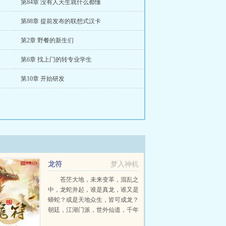
第84章 没有人天生就什么都懂
第88章 提前发布的联想式汉卡
第2章 野餐的新生们
第6章 找上门的转专业学生
第10章 开始研发
龙符
梦入神机
苍茫大地，未来变革，混乱之
中，龙蛇并起，谁是真龙，谁又是
蟒蛇？或是天地众生，皆可成龙？
朝廷，江湖门派，世外仙道，千年
世家，蛮族，魔神，妖族，上古巫