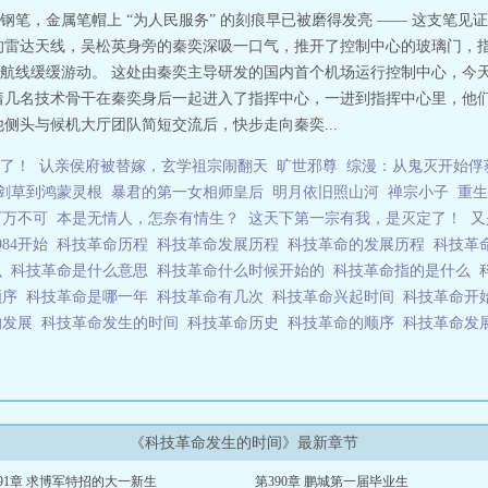
笔，金属笔帽上 “为人民服务” 的刻痕早已被磨得发亮 —— 这支笔
的雷达天线，吴松英身旁的秦奕深吸一口气，推开了控制中心的玻璃门，
航线缓缓游动。 这处由秦奕主导研发的国内首个机场运行控制中心，今
着几名技术骨干在秦奕身后一起进入了指挥中心，一进到指挥中心里，他
侧头与候机大厅团队简短交流后，快步走向秦奕...
了！
认亲侯府被替嫁，玄学祖宗闹翻天
旷世邪尊
综漫：从鬼灭开始俘
剑草到鸿蒙灵根
暴君的第一女相师皇后
明月依旧照山河
禅宗小子
重生
万万不可
本是无情人，怎奈有情生？
这天下第一宗有我，是灭定了！
又
984开始
科技革命历程
科技革命发展历程
科技革命的发展历程
科技革
么
科技革命是什么意思
科技革命什么时候开始的
科技革命指的是什么
顺序
科技革命是哪一年
科技革命有几次
科技革命兴起时间
科技革命开
的发展
科技革命发生的时间
科技革命历史
科技革命的顺序
科技革命发
《科技革命发生的时间》最新章节
91章 求博军特招的大一新生
第390章 鹏城第一届毕业生