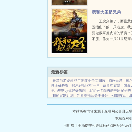
我和大圣是兄弟
王虎穿越了，而且悲
五指山下的一只老虎。我
要做猴哥虎皮裙的节奏？
不服。作为一只21世纪穿
时代老虎，怎么着也要和
子，做兄弟啊！此时此刻
孙悟空被压五行山马上就
年，再有十年，波澜壮阔..
最新标签
暴君当老婆那些年笔趣阁全文阅读
猫惑百度
猪
肖正确答案
摇尾迎归客打一肖
蔚蓝档案篇
凶丑
免
酸糖by你好好想想
上官昭仪真的是中宗妃子吗
我的定制计划
异界幸福从娶妻开始
别影响我
四
趣阁
再见了今晚我就要远航短剧全集播放
重生绑
免费阅读
齐王爷和他的小逃妻
猎爱情人在线观看
生肖
玄学娇妻王爷宠上天叫什么名字
重生崇祯重
本站所有内容来源于互联网公开且无需登录
全文免费阅读笔趣阁
娱乐拍武侠戏
魔尊和小狐狸
本站仅对
免费阅读 狂上加狂
暴君当老婆的那些年最新章节
要当恋综主角
同时您可手动提交相关目标站点网址给我们
病美人又茶又娇疯批为爱折腰txt
女
文
御兽的等级划分
暴君当老婆那些年
把你放心