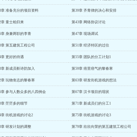
8章 准备充分的项目资料
第39章 齐青律的决心和安排
2章 童士柏归来
第43章 网络协议讨论
6章 身兼两职的李青
第47章 现场调试
0章 第五建筑工程公司
第51章 经济特区的过往
4章 更好的待遇
第55章 团队的分工计划1
8章 新成员靳诗韵加入
第59章 痞里痞气的黎春寒
2章 玩物丧志的黎春寒
第63章 研发街机游戏的想法
66章 参与人数众多的八四例会
第67章 汉卡项目的现状
0章 茫茫多的细节
第71章 新成员们的分工1
4章 街机游戏的讨论2
第75章 街机游戏的讨论3
8章 研发计划的调整
第79章 欣欣向荣的第五建筑工程公司