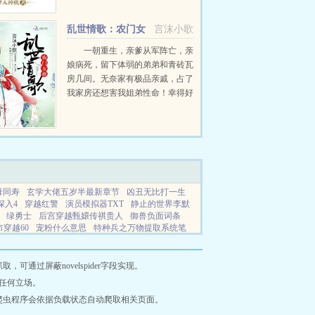
道，千百势力，相互纠缠，因缘际
会。...
乱世情歌：农门女
言沫小歌
将
一朝重生，亲爹从军阵亡，亲
娘病死，留下体弱的弟弟和青砖瓦
房几间。无奈家有极品亲戚，占了
我家房还想害我姐弟性命！幸得好
心夫妻垂帘，才有这安稳日子过。
偶然山中救得老道一位，得其倾囊
相授修得一身好武艺。骤闻亲爹消
息，变身潇洒少年郎，入了天...
母同寿
玄学大佬五岁半最新章节
凶丑无比打一生
深入4
穿越红警
演员模拟器TXT
静止的世界李默
绿勇士
后宫穿越甄嬛传祺贵人
御兽负面词条
穿越60
宠粉什么意思
特种兵之万物提取系统笔
人类奥特曼在异界的
穿越甄嬛传之崔槿汐
迷鹿
星魏青鱼动漫
四方之风的记忆
猪八戒
摇尾迎归客
族大佬的白月光
我在直播面前成仙
别挣钱
宠她
通过屏蔽novelspider字段实现。
上
非重复计数项
终极一班十二个时空介绍
愚情
任何立场。
狸
太宰嚭
暴君当老婆那些年免费阅读
雄虫路人甲
爬虫程序会依据负载状态自动爬取相关页面。
点成女主亲爱的李
涅槃火上黎免费阅读
快穿病娇
吗
御兽篇
公考无领导小组面试
竹马之交代表什