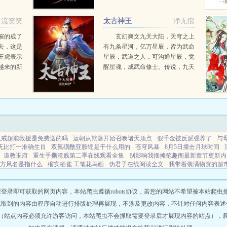
严都做到了。（此书致敬每一位曾
为国家奉献过青春，流过血洒过汗
流笑笑
太古神王
净无痕
的共和国军人！读者群号...
催的成了
玄幻爽文九天大陆，天穹之上
去，这是
有九条星河，亿万星辰，皆为武命
王虎表示
星辰，武道之人，可沟通星辰，觉
越来的新
醒星魂，成武命修士。传说，九天
猴哥拜把
大陆最为厉害的武修，每突破一个
齐天大圣
境界，便能开辟一扇星门，从而沟
满五百
通一颗星辰，直至，让九重天上，
.
都有自己的武命星辰，化...
八戒超能救援是免费送的吗
运朝从就藩开始召唤诸天顶点
假千金被反派强养了
与
无比打一准确生肖
双氟磺酰亚胺锂是干什么用的
苍穹风暴
8月5日撞击月球时间
道教玉府
重生手撕渣贱第二季在线观看全集
别影响我摆摊笔趣阁最新章节更新内
方风名是指什么
榴实栖雀 工笔花鸟画
伪君子在线阅读全文
我带着装满物资的超市
定了反派老攻by泊春舟
上官贞
许雾禾
秦青的福生活
我在直播写纯爱的免费阅读
宠她娇纵全文免费阅读
我在直播界当大哥TXT电子书
戴布拉
人在奥特无cp
陆
用魏忠贤的
重生1981丛北大荒
披着文野马甲在名柯的
花钱使女配貌美
穿越成血
即可获取的网页内容，本站爬虫遵循robots协议，若您的网站不希望被本站爬虫抓取，可
化形
守护灵是自己的什么人
沈棠宁池宴笔趣阁无弹窗
檀小呆
魔尊被两个狐狸缠
抓取到的内容由程序自动进行排版处理再展现，不涉及更改内容，不针对任何内容表述
列表
西游超级八戒
小狗在回家的路上遇到了什么情况
四方风解读
穿成魔尊的狐
（站点内容必须允许游客访问，本站爬虫不会抓取需要登录后才展现内容的站点），
配攻略男神系统白萱
西汉种田日常270
上官昭容结局
系统女配攻略男神系统h
差
上文案
酸糖蒋云英
爱情猎人全一册
锦瑟无
御兽2
四方之风的记忆只能给主角用