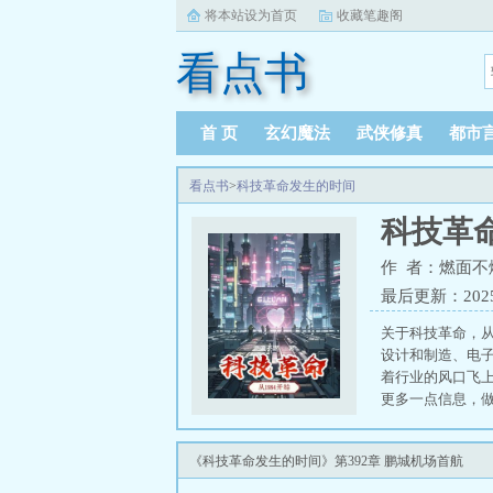
将本站设为首页
收藏笔趣阁
看点书
首 页
玄幻魔法
武侠修真
都市
看点书
>
科技革命发生的时间
科技革
作 者：燃面不
最后更新：2025-0
关于科技革命，从
设计和制造、电
着行业的风口飞
更多一点信息，做
《科技革命发生的时间》第392章 鹏城机场首航