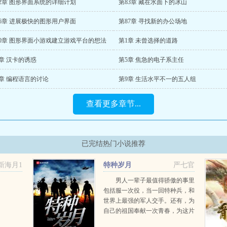
82章 图形界面系统的详细计划
第83章 藏在水面下的冰山
86章 进展极快的图形用户界面
第87章 寻找新的办公场地
90章 图形界面小游戏建立游戏平台的想法
第1章 未曾选择的道路
章 汉卡的诱惑
第5章 焦急的电子系主任
8章 编程语言的讨论
第9章 生活水平不一的五人组
查看更多章节...
已完结热门小说推荐
新海月1
特种岁月
严七官
男人一辈子最值得骄傲的事里
包括服一次役，当一回特种兵，和
世界上最强的军人交手。还有，为
自己的祖国奉献一次青春，为这片
热土上的人民拼一次命。这些，庄