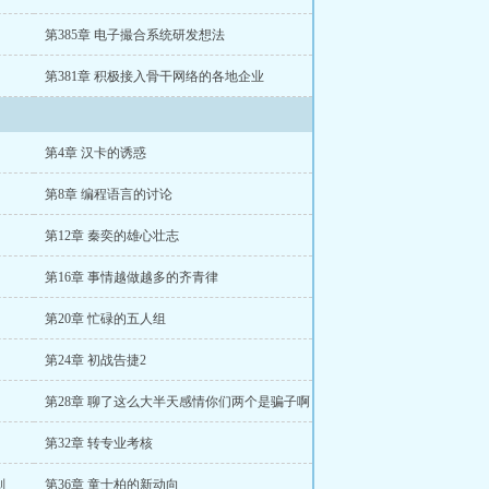
第385章 电子撮合系统研发想法
第381章 积极接入骨干网络的各地企业
第4章 汉卡的诱惑
第8章 编程语言的讨论
第12章 秦奕的雄心壮志
第16章 事情越做越多的齐青律
第20章 忙碌的五人组
第24章 初战告捷2
第28章 聊了这么大半天感情你们两个是骗子啊
第32章 转专业考核
划
第36章 童士柏的新动向