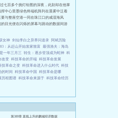
见证过七百多个挑灯绘图的深夜，此刻却在他掌
指挥中心里墨绿色终端机阵列在晨雾中泛着
天要与整座空港一同在珠江口的咸湿海风
们的目光便在闪烁的屏幕与跳动的数据间游
获女神
剑仙李白之异界问道录
阿斌历险
83：从赶山开始发家致富
最强渔夫：海岛
是一年三月三
转生：逐步登顶成为蛇神
科
命改变
科技革命的开端
科技革命发展
科技革命之变
科技革命进入什么时代
科技
始的时间
科技革命中国
科技革命是哪
展历程图谱
科技革命来源于
科技革命经历
第389章 直线上升的鹏城经济数据