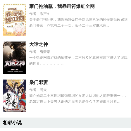
豪门拖油瓶，我靠画符爆红全网
作者：希声A
关于豪门拖油瓶，我靠画符爆红全网温凉八岁的时候随母改嫁到
豪门齐家，齐轼有二子一女。长子二十三岁继承家...
大话之神
作者：鬼豪豪
一个热爱网络游戏的痴孩子，二不垃及的真神祝愿下进入了游戏
的世界。。。。。。...
枭门邪妻
作者：阿夫
简介她是二十三世纪最强组织的女老大认识他之前若重来一世，
老娘定撩天下美男认识他之后美男是什么？老娘眼里只看...
相邻小说