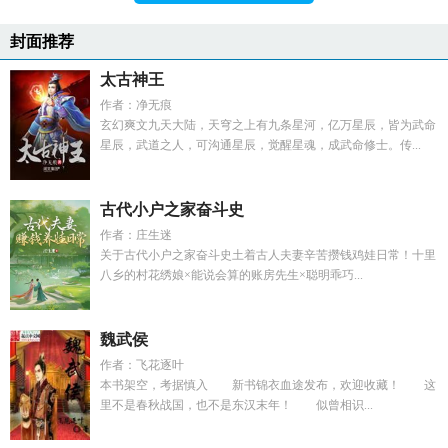
封面推荐
太古神王
作者：净无痕
玄幻爽文九天大陆，天穹之上有九条星河，亿万星辰，皆为武命
星辰，武道之人，可沟通星辰，觉醒星魂，成武命修士。传...
古代小户之家奋斗史
作者：庄生迷
关于古代小户之家奋斗史土着古人夫妻辛苦攒钱鸡娃日常！十里
八乡的村花绣娘×能说会算的账房先生×聪明乖巧...
魏武侯
作者：飞花逐叶
本书架空，考据慎入 新书锦衣血途发布，欢迎收藏！ 这
里不是春秋战国，也不是东汉末年！ 似曾相识...