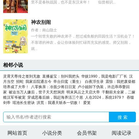
里不是春秋战国，也不是东汉末年！ 似曾相识...
神农别闹
作者：南山隐士
一个转世失败的神农弟子，想过咸鱼般的田园生活？没机会了！
不靠谱的神农，会让你体验到忙碌而充实的感觉。师父别闹，
就...
相邻小说
灵霄天尊传之签到无敌
直播鉴宝：别叫我把头
华娱1990，我是电影厂厂长
汉
月当空
招蛇
我家后院通古今
帝台归鸾（重生）
白夜浮生录
震惊：我把废柴都
培养成了大帝！
八零换亲：冷面少将日日宠
卢小姐卸下伪装，许总乖乖娶回
家
被迫当万人嫌后，世子天天想洞房
明末风云之天启大帝
干翻前夫全家，二嫁
糙汉军爷被宠
穿成恶毒后娘，我赶海养活三个崽
人在2024，系统1979？
吞噬
剑帝
瑶池长生密诀
洪荒：我通天斩杀一切敌！
爱笼
搜 索
网站首页
小说分类
会员书架
阅读记录