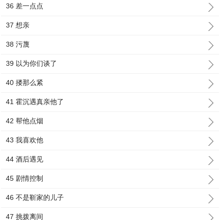
36 差一点点
37 想亲
38 污蔑
39 以为你们谈了
40 搂那么紧
41 霍沉遇真亲他了
42 帮他点烟
43 我喜欢他
44 酒后遇见
45 剧情控制
46 不是靳家的儿子
47 挑拨离间