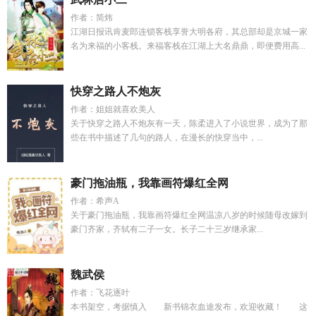
作者：简炜
江湖日报讯肯麦郎连锁客栈享誉大明各府，其总部却是京城一家
名为来福的小客栈。来福客栈在江湖上大名鼎鼎，即便费用高...
快穿之路人不炮灰
作者：姐姐就喜欢美人
关于快穿之路人不炮灰有一天，陈柔进入了小说世界，成为了那
些在书中描述了几句的路人，在漫长的快穿当中，...
豪门拖油瓶，我靠画符爆红全网
作者：希声A
关于豪门拖油瓶，我靠画符爆红全网温凉八岁的时候随母改嫁到
豪门齐家，齐轼有二子一女。长子二十三岁继承家...
魏武侯
作者：飞花逐叶
本书架空，考据慎入 新书锦衣血途发布，欢迎收藏！ 这