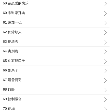
59 谈恋爱的快乐
60 来谢家拜访
61 追加一亿
62 仗势欺人
63 挖墙脚
64 离别吻
65 你家那口子
66 别亲了
67 滑雪偶遇
68 碍眼
69 控制撮合
70 崩塌