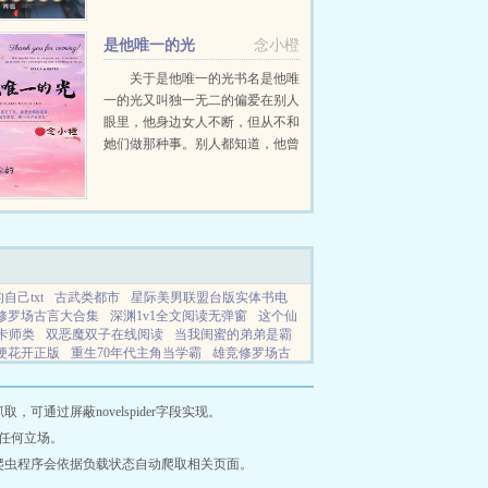
氪金养他。喜滋滋氪金...
是他唯一的光
念小橙
关于是他唯一的光书名是他唯
一的光又叫独一无二的偏爱在别人
眼里，他身边女人不断，但从不和
她们做那种事。别人都知道，他曾
经有一个白月光，死在他怀里，让
他痛苦万分，但他很快调整好情
绪，在众人面前他就像平常人一
样，好像什么...
自己txt
古武类都市
星际美男联盟台版实体书电
修罗场古言大合集
深渊1v1全文阅读无弹窗
这个仙
卡师类
双恶魔双子在线阅读
当我闺蜜的弟弟是霸
梗花开正版
重生70年代主角当学霸
雄竞修罗场古
闺蜜弟弟后银八
桔梗盛开时
王思宇
当我爱上闺
公公
重生之最佳编剧仕途之妖
总攻之邪神爸爸停
网王同人文bl
九条命又少了一条
我粉上Demi了 英
通过屏蔽novelspider字段实现。
在装废柴TXT全本下
激情燃烧的岁月笔趣阁最新章
任何立场。
列
心动失轨
小猫被水淋湿会生病吗
夏夜出逃北
爬虫程序会依据负载状态自动爬取相关页面。
宜夫君姜盈沈蕴
窥月全文免费阅读笔趣阁
玉振千
拉式最新章节更新
玉振千山魔蝎网
四合院开局轧