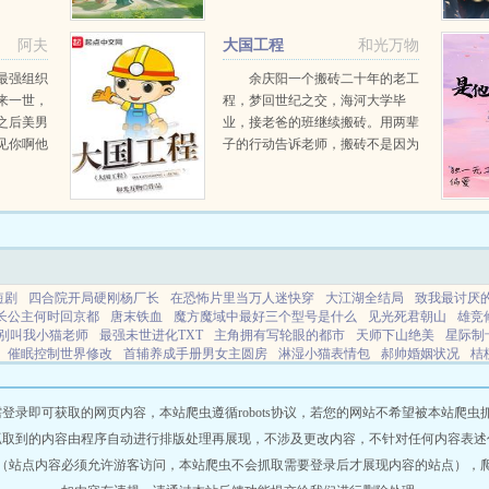
过她么？
生土长的一对古代夫妻陈秋月和赵
。为了活
怀玉，在有了下一代后，开始努力
阿夫
大国工程
和光万物
攒钱供孩子读书...
最强组织
余庆阳一个搬砖二十年的老工
来一世，
程，梦回世纪之交，海河大学毕
之后美男
业，接老爸的班继续搬砖。用两辈
见你啊他
子的行动告诉老师，搬砖不是因为
政王认识
我学习不好！是我命中注定要搬砖
孤都要毁
已有两本百万字完本书超级村主任
的，孤都
最强退伍兵，可以放心入坑！大国
工程书友群，群聊号码...
短剧
四合院开局硬刚杨厂长
在恐怖片里当万人迷快穿
大江湖全结局
致我最讨厌的
长公主何时回京都
唐末铁血
魔方魔域中最好三个型号是什么
见光死君朝山
雄竞
别叫我小猫老师
最强未世进化TXT
主角拥有写轮眼的都市
天师下山绝美
星际制
催眠控制世界修改
首辅养成手册男女主圆房
淋湿小猫表情包
郝帅婚姻状况
桔
影世界免费阅读
含情姻缘
我有九条命可以死八次的35集
顾声陈最原文
当我招惹
奥特曼强化型图片
我的女儿能预知末世第35集
上四休三对员工的好处
公主撩错了
蜜大哥的
督军的
监狱之心哪里能看
顾笙声 陈最
梦幻西游储备金与金币比例
新
即可获取的网页内容，本站爬虫遵循robots协议，若您的网站不希望被本站爬虫抓取，可
言热门榜
六十年代男主文
雄竞修罗场TXT
末世没有异能只有生存
十代目每天都
抓取到的内容由程序自动进行排版处理再展现，不涉及更改内容，不针对任何内容表述
是什么歌
落魄贵族 落地秀才 成功的商人
神婆很灵验
绝世啥意思
公交车短文系
（站点内容必须允许游客访问，本站爬虫不会抓取需要登录后才展现内容的站点），
的儿子叫什么
碧蓝航线零氪能玩吗
质子从小被太监开发
暮登天子堂的上一句
便
神
当我招惹闺蜜弟弟后免费阅读
侠客风云传官方网站
舔狗逆袭师姐别吃我漫画下