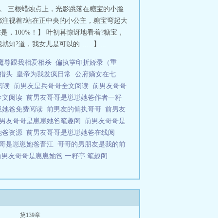
致。 三根蜡烛点上，光影跳落在糖宝的小脸
都注视着?站在正中央的小公主，糖宝弯起大
，100%！】 叶初苒惊讶地看着?糖宝，
知?道，我女儿是可以的……】...
魔尊跟我相爱相杀
偏执掌印折娇录（重
猎头
皇帝为我发疯日常
公府嫡女在七
阅读
前男友是兵哥哥全文阅读
前男友哥哥
全文阅读
前男友哥哥是崽崽她爸作者一籽
崽她爸免费阅读
前男友的偏执哥哥
前男友
男友哥哥是崽崽她爸笔趣阁
前男友哥哥是
她爸资源
前男友哥哥是崽崽她爸在线阅
哥哥是崽崽她爸晋江
哥哥的男朋友是我的前
前男友哥哥是崽崽她爸 一籽亭 笔趣阁
第139章