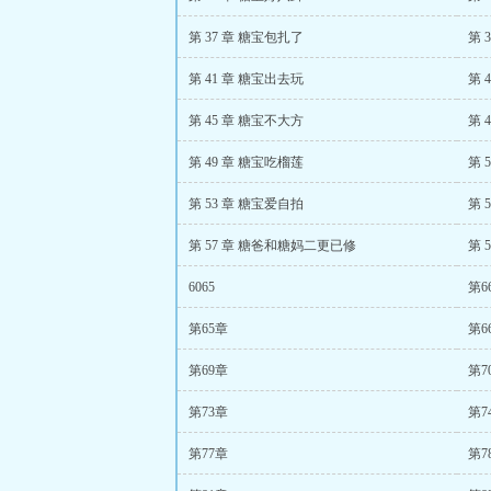
第 37 章 糖宝包扎了
第 
第 41 章 糖宝出去玩
第 
第 45 章 糖宝不大方
第 
第 49 章 糖宝吃榴莲
第 
第 53 章 糖宝爱自拍
第 
第 57 章 糖爸和糖妈二更已修
第 
6065
第6
第65章
第6
第69章
第7
第73章
第7
第77章
第7