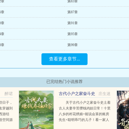
2章
第83章
6章
第87章
0章
第91章
4章
第95章
8章
第99章
查看更多章节...
已完结热门小说推荐
醉珺
古代小户之家奋斗史
庄生迷
些日子，
关于古代小户之家奋斗史土着
名穿越到
古人夫妻辛苦攒钱鸡娃日常！十里
西游结
八乡的村花绣娘×能说会算的账房
悟空同源
先生×聪明乖巧的儿子！看一家人
佛门知道
如何从普通农家实现阶级跃迁！土