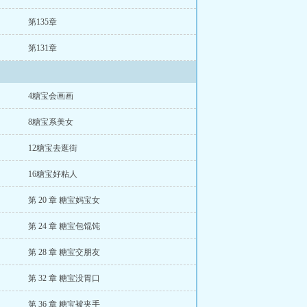
第135章
第131章
4糖宝会画画
8糖宝系美女
12糖宝去逛街
16糖宝好粘人
第 20 章 糖宝妈宝女
第 24 章 糖宝包馄饨
第 28 章 糖宝交朋友
第 32 章 糖宝没胃口
第 36 章 糖宝被夹手