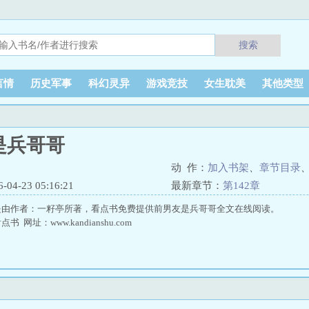
搜索
言情
历史军事
科幻灵异
游戏竞技
女生耽美
其他类型
是兵哥哥
动 作：
加入书架
、
章节目录
4-23 05:16:21
最新章节：
第142章
是由作者：一籽亭所著，看点书免费提供前男友是兵哥哥全文在线阅读。
网址：www.kandianshu.com