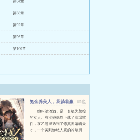
第84章
第88章
第92章
第96章
第100章
氪金养美人，我躺着赢
眸也
麻了
她叫池酒酒，是一名极为颜控
的女人。有次她偶然下载了流氓软
件，在乙游里遇到了修真界落魄天
才，一个美到惨绝人寰的冷峻男
人。游戏崽崽美又惨！她开始无脑