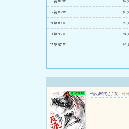
81 第 81 章
82 
85 第 85 章
86 
89 第 89 章
90 
93 第 93 章
94 
97 第 97 章
98 
当反派绑定了女
日
主系统
...