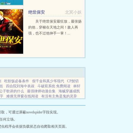
绝世保安
北冥小妖
关于绝世保安最狂放，最张扬
的他，穿梭在天地之间！敌人再
强，也不过他伸手一掌！...
剧
吃软饭必备条件
假千金和真少爷现代
CP髭切
括
四合院刘海中表叔
斗破双系统 免费阅读
林轩
公子歌讲的什么
最强律师动漫合集
海贼穿越成凯
字
难缠无弹窗在线阅读
有没有主角是鬼的灵异
夏
离婚前夫跪求复婚
离婚前夫跪求复婚被拒
覃
cursh的照片挡桃花
怪诞故事集有哪些
不遇春在
梅子酒的做法与功效
总裁妈妈如我所愿成为魅魔
通过屏蔽novelspider字段实现。
读
面粉在找水现代作品
李清的
重生第一天就去
任何立场。
告白处理
体热性边缘2电
男主叫林森的
吃丹俢仙
爬虫程序会依据负载状态自动爬取相关页面。
诸葛亮黄月英话本
当我用crush照片当桃花后在线阅
她漫画免费观看
吃丹俢仙圆梦视频
国民萌宝宠上