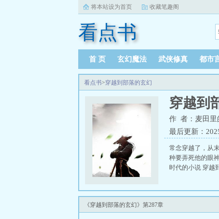
将本站设为首页
收藏笔趣阁
看点书
首 页
玄幻魔法
武侠修真
都市
看点书
>
穿越到部落的玄幻
穿越到
作 者：麦田里
最后更新：2025-0
常念穿越了，从
种要弄死他的眼神
时代的小说 穿越
《穿越到部落的玄幻》第287章