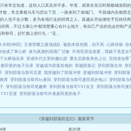
只有常念知道，这些人口其实并不多。毕竟，就算在东汉时期都城洛阳的
至才散，常念乘着马车与厉出了宫，一路来到了南城门。 平昌城内东南西
的人也不在少数，多为各地行走的经商之人。延越从开始便给予百姓经商
员经商，不过大家心中都清楚重心在什么地方，有自己产业的也会控制产
和祭司，赶忙都上前行礼：“见...
夫郎[种田]
王者荣耀之最强战队
被剧本组包围，但不死
心路徘徊
你
绔他成了掌心娇
身为真酒的我酒厂过敏
开局官府送老婆，我娘子竟是女
下火葬场实录
穿成年代文里的傻白甜
重生后朕靠美色上位
无情道仙尊
y麦田里的兔子目录
穿越成为部落首领的
穿越部落记
穿到部落生存
穿
兔子
穿到部落当祭司百度
我穿越到了部落冲突
穿越到部落冲突
穿到部
的推荐
穿到部落当祭司by麦田
穿到部落当祭司麦田里的兔22
穿到部落当
兔子
穿到部落当祭司笔趣阁
穿到部落当祭司TXT全文
穿到部落当祭司麦
TXT百度
穿到部落当祭司作者麦田里的兔子
《穿越到部落的玄幻》最新章节
86章
第285章