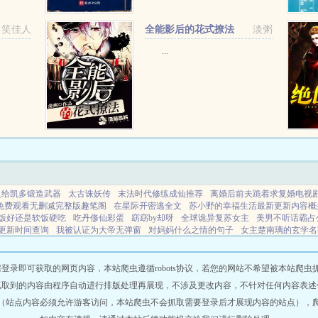
笑佳人
全能影后的花式撩法
淡粥
...
人给凯多锻造武器
太古诛妖传
末法时代修练成仙推荐
离婚后前夫跪着求复婚电视
免费观看无删减完整版趣笔阁
在星际开密逃全文
苏小野的幸福生活最新更新内容概
饭好还是软饭硬吃
吃丹俢仙彩蛋
窈窈by却呀
全球诡异复苏女主
美男不听话霸占
更新时间查询
我被认证为大帝无弹窗
对妈妈什么之情的句子
女主楚南璃的玄学名
君免费
想亲你了 幽默回复
长女是什么意思
对妈妈的情欲全集
国民总裁爱上我乔
是没出息吗
只想爱你晋江gl
灰烬行者手游
我们所向往的vps
茅山祖师尸仙
当我用
多
怀了渣攻白月光的崽番全
cos穿越髭切
娱乐之超级大亨3170最新章节更新内容
即可获取的网页内容，本站爬虫遵循robots协议，若您的网站不希望被本站爬虫抓取，可
 最新章节内容
诛仙太初古境怎么玩
国民新总裁游戏
恶毒女配被亲哭了全文免费阅
抓取到的内容由程序自动进行排版处理再展现，不涉及更改内容，不针对任何内容表述
么说
成为凯多海贼团的同人
不死帝师中陈长生与李念生最后走到
帝君的红狐狸
（站点内容必须允许游客访问，本站爬虫不会抓取需要登录后才展现内容的站点），
亲未婚妻的在线阅读
髭切为主角的文
海贼王凯多
帝君策by
想亲你是什么暗示
当我用cursh照片挡桃花免费阅读
帝君策未删减完整版
小奶星txt资源
我所向往的