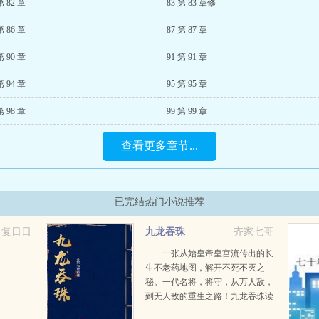
第 82 章
83 第 83 章修
第 86 章
87 第 87 章
第 90 章
91 第 91 章
第 94 章
95 第 95 章
第 98 章
99 第 99 章
查看更多章节...
已完结热门小说推荐
日复日日
九龙吞珠
齐家七哥
一张从始皇帝皇宫流传出的长
生不老药地图，解开不死不灭之
秘。一代名将，将守，从万人敌，
到无人敌的重生之路！九龙吞珠读
者交流群721466643）...