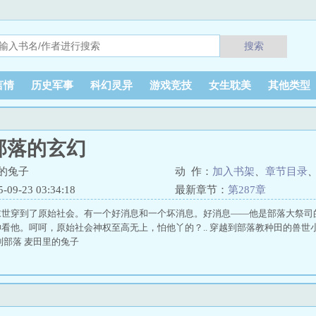
搜索
言情
历史军事
科幻灵异
游戏竞技
女生耽美
其他类型
部落的玄幻
的兔子
动 作：
加入书架
、
章节目录
9-23 03:34:18
最新章节：
第287章
末世穿到了原始社会。有一个好消息和一个坏消息。好消息——他是部落大祭司
看他。呵呵，原始社会神权至高无上，怕他丫的？.. 穿越到部落教种田的兽世小
到部落 麦田里的兔子