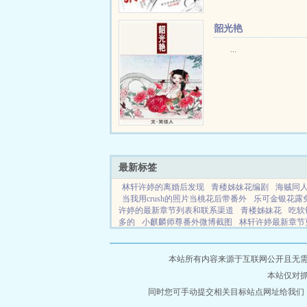
韶光艳
...
最新标签
林轩许婷的离婚后发现
青楼姊妹花编剧
海贼同
当我用crush的照片当桃花后带番外
乐可金银花露
许婷的最新章节列表和联系渠道
青楼姊妹花
吃软
多的
小麒麟师尊番外微博截图
林轩许婷最新章节
全球诡异复苏林风
火影穿越人柱力同人
帝红妆
昀
垂怜by莫八千百度
软饭软吃什么意思
吃软饭
线阅读
初七的心跳回忆在线玩
海贼王最强生物凯
本站所有内容来源于互联网公开且无需登录
玄学王妃战神王爷不经撩
对妈妈的情欲 恋母启蒙
本站仅对
给婚吧
魂力散尽我觉醒至尊武魂
对妈妈的情感怎
怎么抢先体验
同时您可手动提交相关目标站点网址给我们
我靠美食闯修仙界凌悦
成为男主退
读
乐可金银花露原版无删减
不死帝师陈长生女主