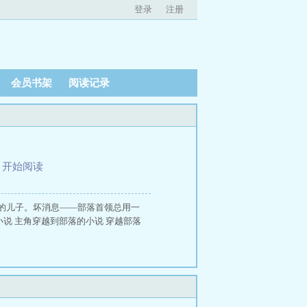
登录
注册
会员书架
阅读记录
、
开始阅读
的儿子。坏消息——部落首领总用一
说 主角穿越到部落的小说 穿越部落