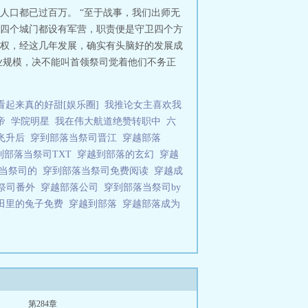
人口都已过百万。 “至于战事，我们出师无
北四个城门都设有军营，职责便是守卫四个方
权，经这几年发展，确实有头脑好的发展成
业规模，决不能叫首领祭司觉着他们不务正
看起来真的好甜[娱乐圈]
我推论女主喜欢我
帝
学院明星
我在伟大航道绝赞转职中
六
飞升后
穿到部落当祭司晋江
穿越部落
到部落当祭司TXT
穿越到部落的玄幻
穿越
落当祭司的
穿到部落当祭司免费阅读
穿越成
祭司番外
穿越部落公司
穿到部落当祭司by
田里的兔子免费
穿越到部落
穿越部落成为
第284章