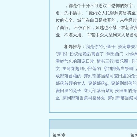
，都是个十分不可思议且恐怖的数字，
名，先不插手。” 殿内众人忙碌到黄昏将
位的安全。城门在白日是敞开的，来往经过
了商行。 不仅百姓，延越也不禁止在朝官
业、不堪大用。 军营中众人见到来人是首领
相邻推荐：
我是你的小鱼干
娇宠屠夫小
[穿书]
协议结婚后真香了
剑出西门
小纨
零娇气包的甜宠日常
情书三行[娱乐圈]
陛
文
主角穿越到小部落的
穿到部落当祭司b
成部落首领的
穿到部落当祭司麦田里的
部落首领的女人
穿越部落gl
穿越到部落
麦田里的兔子
穿到部落当祭司 麦田里的
巫
穿到部落当祭司格格党
穿到部落当祭司
第287章
第2