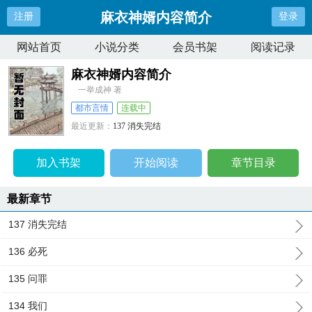
麻衣神婿内容简介
注册
登录
网站首页
小说分类
会员书架
阅读记录
麻衣神婿内容简介
一举成神 著
都市言情
连载中
最近更新：
137 消失完结
更新时间：
2025-04-18 23:24:26
加入书架
开始阅读
章节目录
最新章节
137 消失完结
136 必死
135 问罪
134 我们