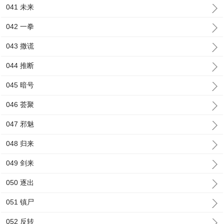
041 未来
042 一拳
043 撒谎
044 推断
045 暗号
046 荟聚
047 邪魅
048 归来
049 剑来
050 逐出
051 镇尸
052 反转