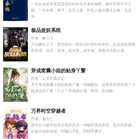
一张从始皇帝皇宫流传出的长生不老药地图，解开不死不灭之
秘。一代名将，将守，从万人敌，到无人敌的重生之路！九龙
吞...
极品捉妖系统
作者：解三千
万众瞩目之下，楚浩扔出一柄剑这轩辕剑你拿好，以后别在我面
前装逼。这天，这地，这沧海，这宇宙，谁都无法阻止我...
穿成窝囊小姐的贴身丫鬟
作者：公主在逃日记
关于穿成窝囊小姐的贴身丫鬟一觉睡醒后，温紫茉竟然穿成了小
姐身边的丫鬟！什么？开局就出现一本书，告诉她...
万界时空穿越者
作者：聂天心
新书从斗破开始当大佬求支持！神秘而来的系统，意外的穿越。
从最开始的侠岚，到魔幻手机，到铠甲勇士，...