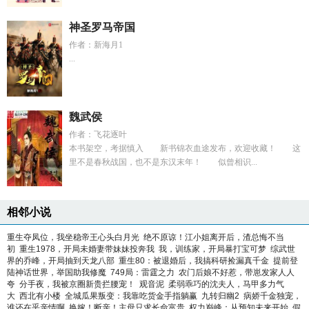
神圣罗马帝国
作者：新海月1
...
魏武侯
作者：飞花逐叶
本书架空，考据慎入 新书锦衣血途发布，欢迎收藏！ 这
里不是春秋战国，也不是东汉末年！ 似曾相识...
相邻小说
重生夺凤位，我坐稳帝王心头白月光
绝不原谅！江小姐离开后，渣总悔不当
初
重生1978，开局未婚妻带妹妹投奔我
我，训练家，开局暴打宝可梦
综武世
界的乔峰，开局抽到天龙八部
重生80：被退婚后，我搞科研捡漏真千金
提前登
陆神话世界，举国助我修魔
749局：雷霆之力
农门后娘不好惹，带崽发家人人
夸
分手夜，我被京圈新贵拦腰宠！
观音泥
柔弱乖巧的沈夫人，马甲多力气
大
西北有小楼
全城瓜果叛变：我靠吃货金手指躺赢
九转归幽2
病娇千金独宠，
谁还在乎亲情啊
换嫁！断亲！主母只求长命富贵
权力巅峰：从预知未来开始
假