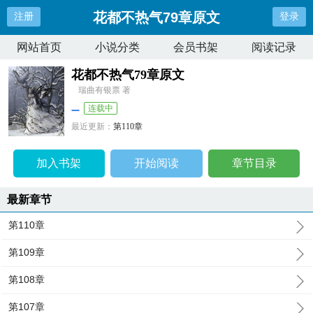
花都不热气79章原文
注册
登录
网站首页
小说分类
会员书架
阅读记录
花都不热气79章原文
瑞曲有银票 著
连载中
最近更新：
第110章
更新时间：
2024-11-09 22:55:39
加入书架
开始阅读
章节目录
最新章节
第110章
第109章
第108章
第107章