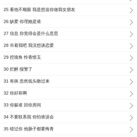
25 看他不顺眼 我是想追你做我女朋友
26 缺爱 你理她是谁
27 信息 你觉得会是什么意思
28 吊着我吧 我没想谈恋爱
29 挖墙角 怜香惜玉
30 烂醉 报警了
31 有病 忽然低头吻过来
32 你好坏啊
33 你躲谁 回你房间
34 不要联系我 你怕谁误会
35 错过你 他肠子都要悔青