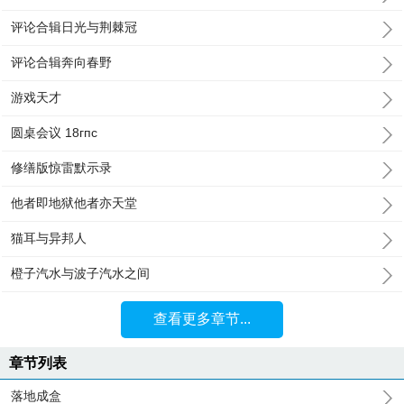
评论合辑日光与荆棘冠
评论合辑奔向春野
游戏天才
圆桌会议 18гпc
修缮版惊雷默示录
他者即地狱他者亦天堂
猫耳与异邦人
橙子汽水与波子汽水之间
查看更多章节...
章节列表
落地成盒