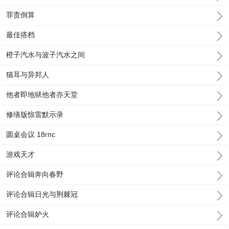
罪责倒算
最佳搭档
橙子汽水与波子汽水之间
猫耳与异邦人
他者即地狱他者亦天堂
修缮版惊雷默示录
圆桌会议 18гпc
游戏天才
评论合辑奔向春野
评论合辑日光与荆棘冠
评论合辑妒火