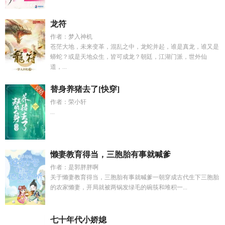
龙符
作者：梦入神机
苍茫大地，未来变革，混乱之中，龙蛇并起，谁是真龙，谁又是
蟒蛇？或是天地众生，皆可成龙？朝廷，江湖门派，世外仙
道，...
替身养猪去了[快穿]
作者：荣小轩
...
懒妻教育得当，三胞胎有事就喊爹
作者：是郭胖胖啊
关于懒妻教育得当，三胞胎有事就喊爹一朝穿成古代生下三胞胎
的农家懒妻，开局就被两锅发绿毛的碗筷和堆积一...
七十年代小娇媳