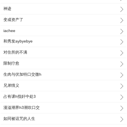
神迹
变成资产了
iachee
和秀发aybyebye
对住所的不满
限制疗愈
生肉与伏加特口交微h
兄弟情义
占有课h指奸中处3
漫溢潮界h3潮吹口交
如同被诅咒的人生