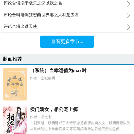
评论合辑溺于极乐之深以我之名
评论合辑电锯狂想曲世界那么大我想去看
评论合辑出逃天使
查看更多章节...
封面推荐
（系统）当幸运值为max时
作者：空城黎明
...
侯门嫡女，相公宠上瘾
作者：凌七七
一朝穿越，顾明卿成了大晋朝忠勇侯府的嫡次女。顾明卿原以为
从此就能过上坐看庭前花开花落笑看天边云卷云舒的悠闲...