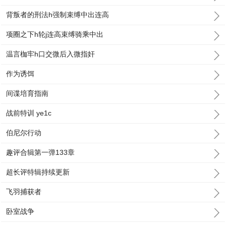
背叛者的刑法h强制束缚中出连高
项圈之下h轮j连高束缚骑乘中出
温言枷牢h口交微后入微指奸
作为诱饵
间谍培育指南
战前特训 ye1c
伯尼尔行动
趣评合辑第一弹133章
超长评特辑持续更新
飞羽捕获者
卧室战争