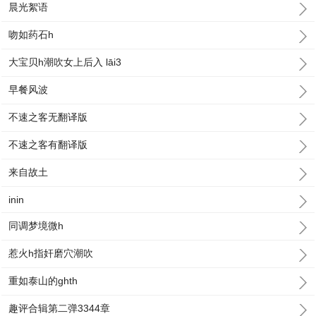
晨光絮语
吻如药石h
大宝贝h潮吹女上后入 lāi3
早餐风波
不速之客无翻译版
不速之客有翻译版
来自故土
inin
同调梦境微h
惹火h指奸磨穴潮吹
重如泰山的ghth
趣评合辑第二弹3344章