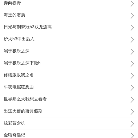
奔向春野
海王的潜质
日光与荆棘冠h3双龙连高
妒火h3中出后入
溺于极乐之深
溺于极乐之深下微h
修缮版以我之名
午夜电锯狂想曲
世界那么大我想去看看
出逃天使的蜜月假期
炫彩盲盒机
金猫奇遇记