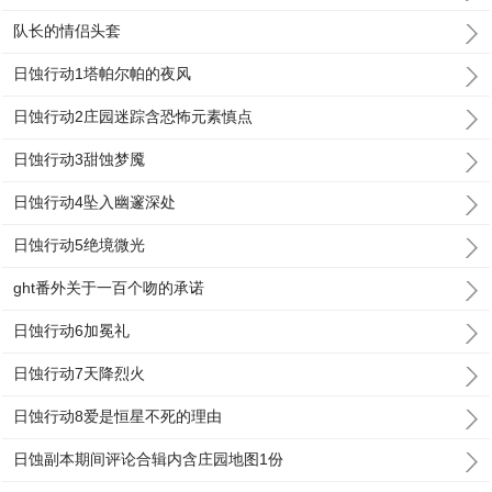
队长的情侣头套
日蚀行动1塔帕尔帕的夜风
日蚀行动2庄园迷踪含恐怖元素慎点
日蚀行动3甜蚀梦魇
日蚀行动4坠入幽邃深处
日蚀行动5绝境微光
ght番外关于一百个吻的承诺
日蚀行动6加冕礼
日蚀行动7天降烈火
日蚀行动8爱是恒星不死的理由
日蚀副本期间评论合辑内含庄园地图1份