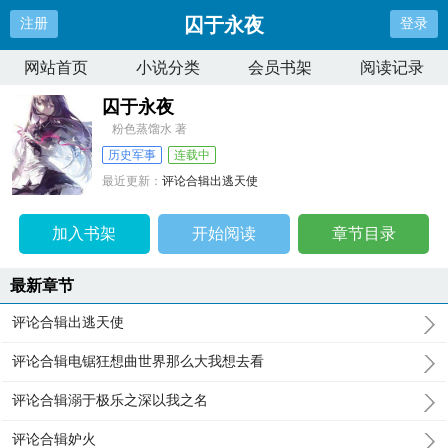
囚于永夜
注册
登录
网站首页
小说分类
会员书架
阅读记录
囚于永夜
粉色蒸馏水 著
历史军事
连载中
最近更新：
评论合辑出逃天使
更新时间：
2026-06-16 17:01:51
加入书架
开始阅读
章节目录
最新章节
评论合辑出逃天使
评论合辑电锯狂想曲世界那么大我想去看
评论合辑溺于极乐之深以我之名
评论合辑妒火