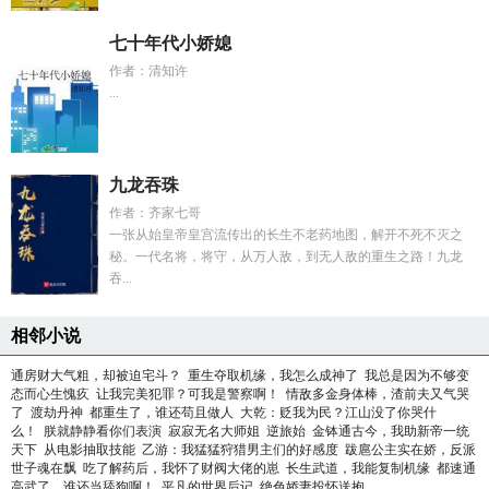
七十年代小娇媳
作者：清知许
...
九龙吞珠
作者：齐家七哥
一张从始皇帝皇宫流传出的长生不老药地图，解开不死不灭之
秘。一代名将，将守，从万人敌，到无人敌的重生之路！九龙
吞...
相邻小说
通房财大气粗，却被迫宅斗？
重生夺取机缘，我怎么成神了
我总是因为不够变
态而心生愧疚
让我完美犯罪？可我是警察啊！
情敌多金身体棒，渣前夫又气哭
了
渡劫丹神
都重生了，谁还苟且做人
大乾：贬我为民？江山没了你哭什
么！
朕就静静看你们表演
寂寂无名大师姐
逆旅始
金钵通古今，我助新帝一统
天下
从电影抽取技能
乙游：我猛猛狩猎男主们的好感度
跋扈公主实在娇，反派
世子魂在飘
吃了解药后，我怀了财阀大佬的崽
长生武道，我能复制机缘
都速通
高武了，谁还当舔狗啊！
平凡的世界后记
绝色娇妻投怀送抱