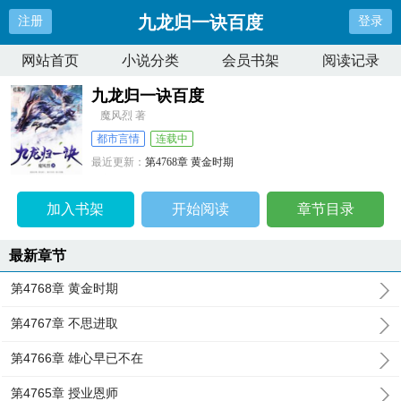
九龙归一诀百度
注册
登录
网站首页
小说分类
会员书架
阅读记录
九龙归一诀百度
魔风烈 著
都市言情
连载中
最近更新：
第4768章 黄金时期
更新时间：
2026-04-23 03:04:25
加入书架
开始阅读
章节目录
最新章节
第4768章 黄金时期
第4767章 不思进取
第4766章 雄心早已不在
第4765章 授业恩师