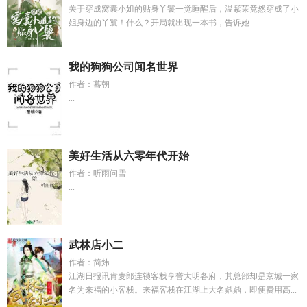
关于穿成窝囊小姐的贴身丫鬟一觉睡醒后，温紫茉竟然穿成了小
姐身边的丫鬟！什么？开局就出现一本书，告诉她...
我的狗狗公司闻名世界
作者：蓦朝
...
美好生活从六零年代开始
作者：听雨问雪
...
武林店小二
作者：简炜
江湖日报讯肯麦郎连锁客栈享誉大明各府，其总部却是京城一家
名为来福的小客栈。来福客栈在江湖上大名鼎鼎，即便费用高...