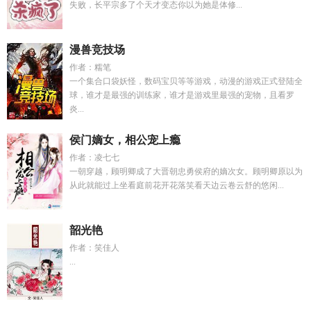
失败，长平宗多了个天才变态你以为她是体修...
漫兽竞技场
作者：糯笔
一个集合口袋妖怪，数码宝贝等等游戏，动漫的游戏正式登陆全
球，谁才是最强的训练家，谁才是游戏里最强的宠物，且看罗
炎...
侯门嫡女，相公宠上瘾
作者：凌七七
一朝穿越，顾明卿成了大晋朝忠勇侯府的嫡次女。顾明卿原以为
从此就能过上坐看庭前花开花落笑看天边云卷云舒的悠闲...
韶光艳
作者：笑佳人
...