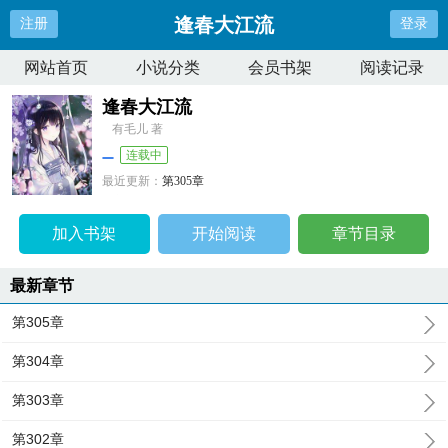
逢春大江流
注册
登录
网站首页
小说分类
会员书架
阅读记录
逢春大江流
有毛儿 著
连载中
最近更新：
第305章
更新时间：
2025-11-04 03:49:48
加入书架
开始阅读
章节目录
最新章节
第305章
第304章
第303章
第302章