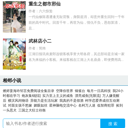
重生之都市邪仙
作者：六六惊蛰
一代仙修陈遇遭逢无耻背叛，身陨道消，却意外重生回到一千年
前的高中时代。回首千年，再世为仙，情仇不负，恩怨算清，
且...
武林店小二
作者：简炜
江湖日报讯肯麦郎连锁客栈享誉大明各府，其总部却是京城一家
名为来福的小客栈。来福客栈在江湖上大名鼎鼎，即便费用高...
相邻小说
燃烬姜海吟邹言免费阅读全集目录
空降你世界
铜雀台
每月一日高科技
我24小
时都在学习
炮灰集锦[综]
实力至上主义的咸鱼
漂亮咸鱼[无限流]
万人嫌觉醒
后
横滨风间物语
异能力是生活玩家
我真的不是假酒
柯学恋爱养成但互动测
试
对面女孩不愁嫁
媚眼如丝
星神脑电交流中心
名柯万人迷
低智商犯罪
捡到
一头恶犬
三国之大狂士祢衡
搜 索