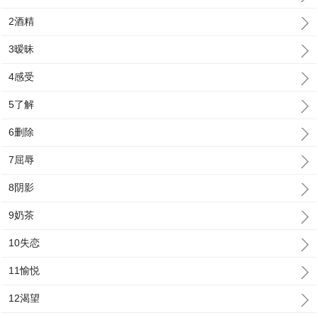
2酒精
3暧昧
4感受
5了解
6删除
7屈辱
8阴影
9奶茶
10失恋
11愉悦
12渴望